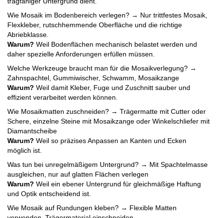
tragfähiger Untergrund dient.
Wie Mosaik im Bodenbereich verlegen? → Nur trittfestes Mosaik,
Flexkleber, rutschhemmende Oberfläche und die richtige
Abriebklasse.
Warum?
Weil Bodenflächen mechanisch belastet werden und
daher spezielle Anforderungen erfüllen müssen.
Welche Werkzeuge braucht man für die Mosaikverlegung? →
Zahnspachtel, Gummiwischer, Schwamm, Mosaikzange
Warum?
Weil damit Kleber, Fuge und Zuschnitt sauber und
effizient verarbeitet werden können.
Wie Mosaikmatten zuschneiden? → Trägermatte mit Cutter oder
Schere, einzelne Steine mit Mosaikzange oder Winkelschliefer mit
Diamantscheibe
Warum?
Weil so präzises Anpassen an Kanten und Ecken
möglich ist.
Was tun bei unregelmäßigem Untergrund? → Mit Spachtelmasse
ausgleichen, nur auf glatten Flächen verlegen
Warum?
Weil ein ebener Untergrund für gleichmäßige Haftung
und Optik entscheidend ist.
Wie Mosaik auf Rundungen kleben? → Flexible Matten
verwenden, Trägermaterial einschneiden