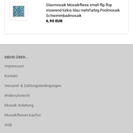
Glasmosaik Mosaikfliese small flip flop
irisierend türkis blau mehrfarbig Poolmosaik
Schwimmbadmosaik
6,90 EUR
MEHR ÜBER...
Impressum
Kontakt
Versand- & Zahlungsbedingungen
Widerrufsrecht
Mosaik Anleitung
Mosaikfliesen kaufen
AGB