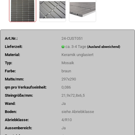
Art.Nr.:
24-CUST051
Lieferzeit:
ca. 3-4 Tage
(Ausland abweichend)
Material:
Keramik unglasiert
Typ:
Mosaik
Farbe:
braun
Matte/mm:
297x290
qm pro Verkaufseinheit:
0,086
Steingröße/mm:
21,9x72,8x6,5
Wand:
Ja
Boden:
siehe Abriebklasse
Abriebklasse:
4/R10
Aussenbereich:
Ja