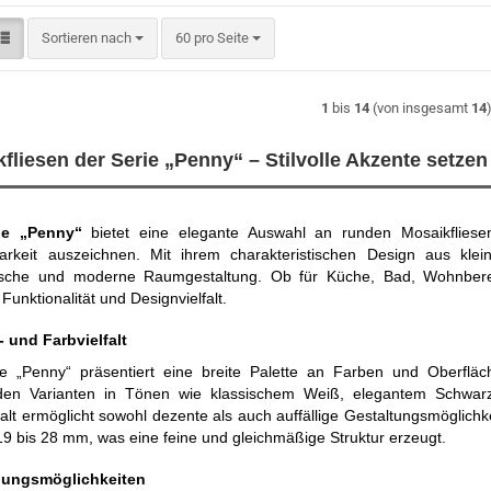
Sortieren nach
pro Seite
Sortieren nach
60 pro Seite
1
bis
14
(von insgesamt
14
fliesen der Serie „Penny“ – Stilvolle Akzente setzen
ie „Penny“
bietet eine elegante Auswahl an runden Mosaikfliesen,
barkeit auszeichnen. Mit ihrem charakteristischen Design aus klei
sche und moderne Raumgestaltung. Ob für Küche, Bad, Wohnberei
 Funktionalität und Designvielfalt.
- und Farbvielfalt
ie „Penny“ präsentiert eine breite Palette an Farben und Oberfl
den Varianten in Tönen wie klassischem Weiß, elegantem Schwar
falt ermöglicht sowohl dezente als auch auffällige Gestaltungsmöglic
19 bis 28 mm, was eine feine und gleichmäßige Struktur erzeugt.
ungsmöglichkeiten