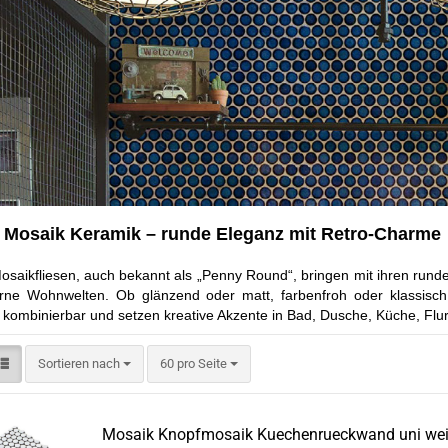
 Mosaik Keramik – runde Eleganz mit Retro-Charme
saikfliesen, auch bekannt als „Penny Round“, bringen mit ihren rund
rne Wohnwelten. Ob glänzend oder matt, farbenfroh oder klassisc
ig kombinierbar und setzen kreative Akzente in Bad, Dusche, Küche, Fl
Sortieren nach
pro Seite
Sortieren nach
60 pro Seite
Mosaik Knopfmosaik Kuechenrueckwand uni we