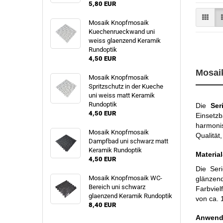
5,80 EUR
Mosaik Knopfmosaik
Kuechenrueckwand uni
weiss glaenzend Keramik
Rundoptik
4,50 EUR
Mosaik
Mosaik Knopfmosaik
Spritzschutz in der Kueche
uni weiss matt Keramik
Rundoptik
Die
Ser
4,50 EUR
Einsetz
harmoni
Mosaik Knopfmosaik
Qualität,
Dampfbad uni schwarz matt
Keramik Rundoptik
Material
4,50 EUR
Die Ser
Mosaik Knopfmosaik WC-
glänzen
Bereich uni schwarz
Farbviel
glaenzend Keramik Rundoptik
von ca. 
8,40 EUR
Anwend