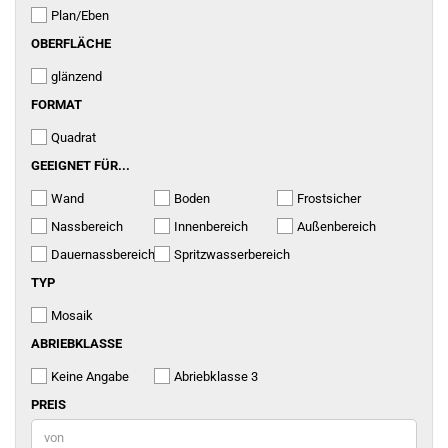
Plan/Eben
OBERFLÄCHE
OBERFLÄCHE
glänzend
FORMAT
FORMAT
Quadrat
GEEIGNET
GEEIGNET FÜR...
FÜR...
Wand
Boden
Frostsicher
Nassbereich
Innenbereich
Außenbereich
Dauernassbereich
Spritzwasserbereich
TYP
TYP
Mosaik
ABRIEBKLASSE
ABRIEBKLASSE
Keine Angabe
Abriebklasse 3
PREIS
PREIS
Preis bis