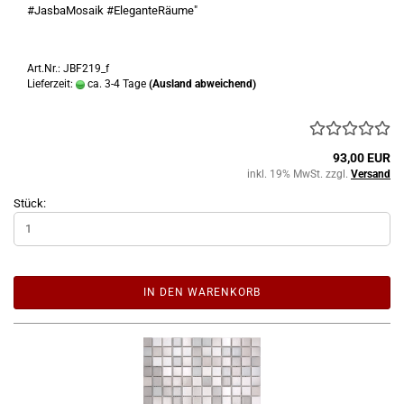
#JasbaMosaik #EleganteRäume"
Art.Nr.: JBF219_f
Lieferzeit:
ca. 3-4 Tage
(Ausland abweichend)
93,00 EUR
inkl. 19% MwSt. zzgl.
Versand
Stück:
IN DEN WARENKORB