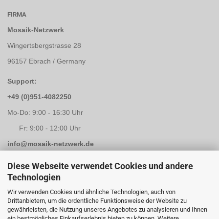
FIRMA
Mosaik-Netzwerk
Wingertsbergstrasse 28
96157 Ebrach / Germany
Support:
+49 (0)951-4082250
Mo-Do: 9:00 - 16:30 Uhr
Fr: 9:00 - 12:00 Uhr
info@mosaik-netzwerk.de
Retouren Adresse:
Diese Webseite verwendet Cookies und andere
Technologien
Mosaik-Netzwerk
Wir verwenden Cookies und ähnliche Technologien, auch von
Kapellenstrasse 3
Drittanbietern, um die ordentliche Funktionsweise der Website zu
gewährleisten, die Nutzung unseres Angebotes zu analysieren und Ihnen
96117 Memmelsdorf / Lichteneiche
ein bestmögliches Einkaufserlebnis bieten zu können. Weitere