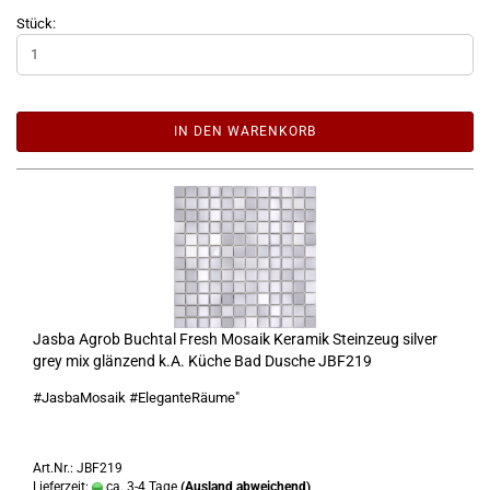
Stück:
IN DEN WARENKORB
Jasba Agrob Buchtal Fresh Mosaik Keramik Steinzeug silver
grey mix glänzend k.A. Küche Bad Dusche JBF219
#JasbaMosaik #EleganteRäume"
Art.Nr.: JBF219
Lieferzeit:
ca. 3-4 Tage
(Ausland abweichend)