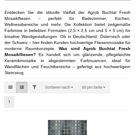
Entdecken Sie die stilvolle Vielfalt der Agrob Buchtal Fresh
Mosaikfliesen – perfekt für Badezimmer, Küchen,
Wellnessbereiche und mehr. Die Kollektion bietet zeitgemäße
Farbmixe in beliebten Formaten (2,5 × 2,5 cm und 5 × 5 cm) für
kreative Wandgestaltungen. Ob in Deutschland, Österreich oder
der Schweiz – hier finden Kunden hochwertige Fliesenmosaike für
moderne Raumkonzepte.
Was sind Agrob Buchtal Fresh
Mosaikfliesen?
Es handelt sich um glänzende, pflegeleichte
Keramikmosaike in abgestimmten Farbnuancen, ideal für
Wandflächen und Feuchtbereiche – gefertigt aus hochwertigem
Steinzeug.
FILTER
Sortieren nach
pro Seite
Sortieren nach
60 pro Seite
1