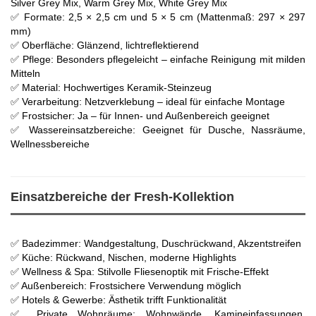
Silver Grey Mix, Warm Grey Mix, White Grey Mix
✅ Formate: 2,5 × 2,5 cm und 5 × 5 cm (Mattenmaß: 297 × 297
mm)
✅ Oberfläche: Glänzend, lichtreflektierend
✅ Pflege: Besonders pflegeleicht – einfache Reinigung mit milden
Mitteln
✅ Material: Hochwertiges Keramik-Steinzeug
✅ Verarbeitung: Netzverklebung – ideal für einfache Montage
✅ Frostsicher: Ja – für Innen- und Außenbereich geeignet
✅ Wassereinsatzbereiche: Geeignet für Dusche, Nassräume,
Wellnessbereiche
Einsatzbereiche der Fresh-Kollektion
✅ Badezimmer: Wandgestaltung, Duschrückwand, Akzentstreifen
✅ Küche: Rückwand, Nischen, moderne Highlights
✅ Wellness & Spa: Stilvolle Fliesenoptik mit Frische-Effekt
✅ Außenbereich: Frostsichere Verwendung möglich
✅ Hotels & Gewerbe: Ästhetik trifft Funktionalität
✅ Private Wohnräume: Wohnwände, Kamineinfassungen,