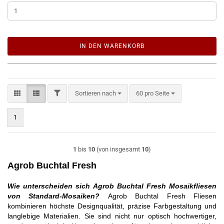
IN DEN WARENKORB
FILTER
Sortieren nach
pro Seite
Sortieren nach
60 pro Seite
1
1
bis
10
(von insgesamt
10
)
Agrob Buchtal Fresh
Wie unterscheiden sich Agrob Buchtal Fresh Mosaikfliesen
von Standard-Mosaiken?
Agrob Buchtal Fresh Fliesen
kombinieren höchste Designqualität, präzise Farbgestaltung und
langlebige Materialien. Sie sind nicht nur optisch hochwertiger,