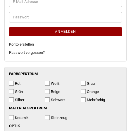
E-
Mail-
Adresse
Passwort
ANMELDEN
Konto erstellen
Passwort vergessen?
FARBSPEKTRUM
FARBSPEKTRUM
Rot
Weiß
Grau
Grün
Beige
Orange
Silber
Schwarz
Mehrfarbig
MATERIALSPEKTRUM
MATERIALSPEKTRUM
Keramik
Steinzeug
OPTIK
OPTIK