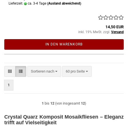
Lieferzeit:
ca. 3-4 Tage
(Ausland abweichend)
14,50 EUR
inkl. 19% MwSt. zzgl.
Versand
IN DEN WARENKORB
Sortieren nach
pro Seite
Sortieren nach
60 pro Seite
1
1
bis
12
(von insgesamt
12
)
Crystal Quarz Komposit Mosaikfliesen – Eleganz
trifft auf Vielseitigkeit