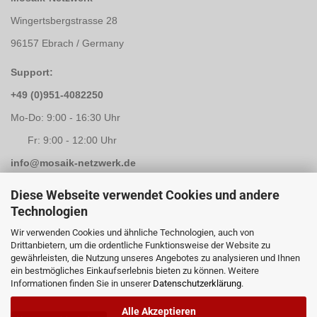
Wingertsbergstrasse 28
96157 Ebrach / Germany
Support:
+49 (0)951-4082250
Mo-Do: 9:00 - 16:30 Uhr
Fr: 9:00 - 12:00 Uhr
info@mosaik-netzwerk.de
Retouren Adresse:
Diese Webseite verwendet Cookies und andere
Technologien
Mosaik-Netzwerk
Wir verwenden Cookies und ähnliche Technologien, auch von
Kapellenstrasse 3
Drittanbietern, um die ordentliche Funktionsweise der Website zu
gewährleisten, die Nutzung unseres Angebotes zu analysieren und Ihnen
96117 Memmelsdorf / Lichteneiche
ein bestmögliches Einkaufserlebnis bieten zu können. Weitere
Informationen finden Sie in unserer
Datenschutzerklärung
.
Alle Akzeptieren