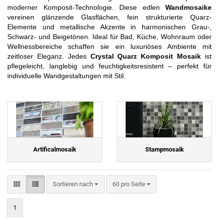
moderner Komposit-Technologie. Diese edlen
Wandmosaike
vereinen glänzende Glasflächen, fein strukturierte Quarz-
Elemente und metallische Akzente in harmonischen Grau-,
Schwarz- und Beigetönen. Ideal für Bad, Küche, Wohnraum oder
Wellnessbereiche schaffen sie ein luxuriöses Ambiente mit
zeitloser Eleganz. Jedes
Crystal Quarz Komposit Mosaik
ist
pflegeleicht, langlebig und feuchtigkeitsresistent – perfekt für
individuelle Wandgestaltungen mit Stil.
Artificalmosaik
Stampmosaik
Sortieren nach
pro Seite
Sortieren nach
60 pro Seite
1