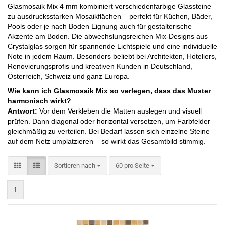
Glasmosaik Mix 4 mm kombiniert verschiedenfarbige Glassteine
zu ausdrucksstarken Mosaikflächen – perfekt für Küchen, Bäder,
Pools oder je nach Boden Eignung auch für gestalterische
Akzente am Boden. Die abwechslungsreichen Mix-Designs aus
Crystalglas sorgen für spannende Lichtspiele und eine individuelle
Note in jedem Raum. Besonders beliebt bei Architekten, Hoteliers,
Renovierungsprofis und kreativen Kunden in Deutschland,
Österreich, Schweiz und ganz Europa.
Wie kann ich Glasmosaik Mix so verlegen, dass das Muster
harmonisch wirkt?
Antwort:
Vor dem Verkleben die Matten auslegen und visuell
prüfen. Dann diagonal oder horizontal versetzen, um Farbfelder
gleichmäßig zu verteilen. Bei Bedarf lassen sich einzelne Steine
auf dem Netz umplatzieren – so wirkt das Gesamtbild stimmig.
Sortieren nach
pro Seite
Sortieren nach
60 pro Seite
1