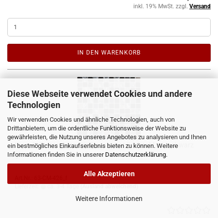
inkl. 19% MwSt. zzgl.
Versand
IN DEN WARENKORB
Diese Webseite verwendet Cookies und andere
Technologien
Wir verwenden Cookies und ähnliche Technologien, auch von
Drittanbietern, um die ordentliche Funktionsweise der Website zu
gewährleisten, die Nutzung unseres Angebotes zu analysieren und Ihnen
Mosaik Spritzschutz Mix Transluzent Edelstahl mix schwarz
ein bestmögliches Einkaufserlebnis bieten zu können. Weitere
glaenzend - 10 Mosaikblaetter
Informationen finden Sie in unserer
Datenschutzerklärung
.
Alle Akzeptieren
Art.Nr.: 63-CM-426_f
Lieferzeit:
ca. 3-4 Tage
(Ausland abweichend)
Weitere Informationen