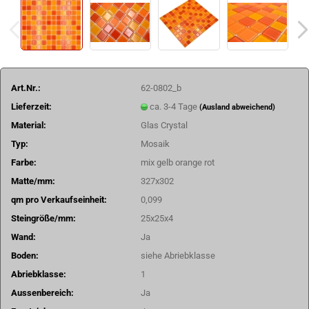
Art.Nr.:
62-0802_b
Lieferzeit:
ca. 3-4 Tage
(Ausland abweichend)
Material:
Glas Crystal
Typ:
Mosaik
Farbe:
mix gelb orange rot
Matte/mm:
327x302
qm pro Verkaufseinheit:
0,099
Steingröße/mm:
25x25x4
Wand:
Ja
Boden:
siehe Abriebklasse
Abriebklasse:
1
Aussenbereich:
Ja