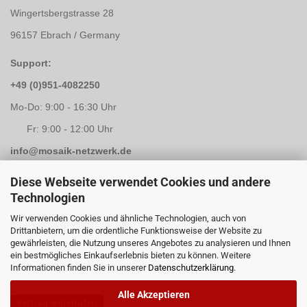
Wingertsbergstrasse 28
96157 Ebrach / Germany
Support:
+49 (0)951-4082250
Mo-Do: 9:00 - 16:30 Uhr
Fr: 9:00 - 12:00 Uhr
info@mosaik-netzwerk.de
Retouren Adresse:
Diese Webseite verwendet Cookies und andere
Technologien
Mosaik-Netzwerk
Wir verwenden Cookies und ähnliche Technologien, auch von
Kapellenstrasse 3
Drittanbietern, um die ordentliche Funktionsweise der Website zu
gewährleisten, die Nutzung unseres Angebotes zu analysieren und Ihnen
96117 Memmelsdorf / Lichteneiche
ein bestmögliches Einkaufserlebnis bieten zu können. Weitere
Informationen finden Sie in unserer
Datenschutzerklärung
.
Alle Akzeptieren
Vertrag widerrufen