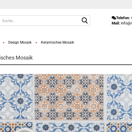
Suche...
Telefon:
+
Mail:
info@m
»
»
Design Mosaik
Keramisches Mosaik
isches Mosaik