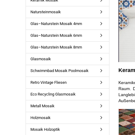
Keramik Mosaik
Natursteinmosaik
Glas–Naturstein Mosaik 4mm
Glas–Naturstein Mosaik 6mm
Glas–Naturstein Mosaik 8mm
Glasmosaik
Kerami
Schwimmbad Mosaik Poolmosaik
Keramikm
Retro Vintage Fliesen
Raum. D
Eco Recycling Glasmosaik
Langlebi
Außenbe
Metall Mosaik
Holzmosaik
Mosaik Holzoptik