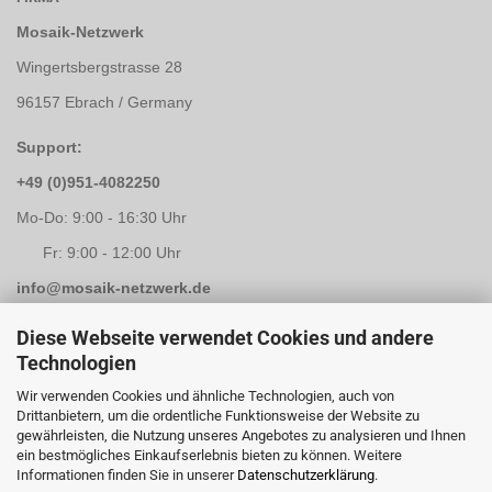
Mosaik-Netzwerk
Wingertsbergstrasse 28
96157 Ebrach / Germany
Support:
+49 (0)951-4082250
Mo-Do: 9:00 - 16:30 Uhr
Fr: 9:00 - 12:00 Uhr
info@mosaik-netzwerk.de
Retouren Adresse:
Diese Webseite verwendet Cookies und andere
Technologien
Mosaik-Netzwerk
Wir verwenden Cookies und ähnliche Technologien, auch von
Kapellenstrasse 3
Drittanbietern, um die ordentliche Funktionsweise der Website zu
gewährleisten, die Nutzung unseres Angebotes zu analysieren und Ihnen
96117 Memmelsdorf / Lichteneiche
ein bestmögliches Einkaufserlebnis bieten zu können. Weitere
Informationen finden Sie in unserer
Datenschutzerklärung
.