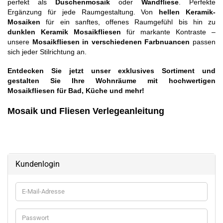
perfekt als
Duschenmosaik
oder
Wandfliese
.
Perfekte
Ergänzung für jede Raumgestaltung. Von
hellen Keramik-
Mosaiken
für ein sanftes, offenes Raumgefühl bis hin zu
dunklen Keramik Mosaikfliesen
für markante Kontraste –
unsere
Mosaikfliesen in verschiedenen Farbnuancen
passen
sich jeder Stilrichtung an.
Entdecken Sie jetzt unser exklusives Sortiment und
gestalten Sie Ihre Wohnräume mit hochwertigen
Mosaikfliesen für Bad, Küche und mehr!
Mosaik und Fliesen Verlegeanleitung
Kundenlogin
E-
Mail-
Adresse
Passwort