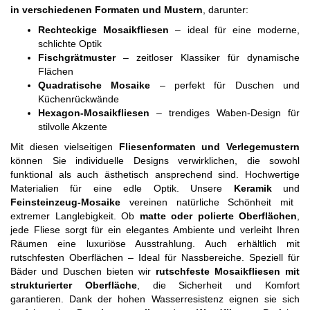
in verschiedenen Formaten und Mustern
, darunter:
Rechteckige Mosaikfliesen
– ideal für eine moderne,
schlichte Optik
Fischgrätmuster
– zeitloser Klassiker für dynamische
Flächen
Quadratische Mosaike
– perfekt für Duschen und
Küchenrückwände
Hexagon-Mosaikfliesen
– trendiges Waben-Design für
stilvolle Akzente
Mit diesen vielseitigen
Fliesenformaten und Verlegemustern
können Sie individuelle Designs verwirklichen, die sowohl
funktional als auch ästhetisch ansprechend sind.
Hochwertige
Materialien für eine edle Optik. Unsere
Keramik
und
Feinsteinzeug-Mosaike
vereinen natürliche Schönheit mit
extremer Langlebigkeit. Ob
matte oder polierte Oberflächen
,
jede Fliese sorgt für ein elegantes Ambiente und verleiht Ihren
Räumen eine luxuriöse Ausstrahlung.
Auch erhältlich mit
rutschfesten Oberflächen – Ideal für Nassbereiche. Speziell für
Bäder und Duschen bieten wir
rutschfeste Mosaikfliesen mit
strukturierter Oberfläche
, die Sicherheit und Komfort
garantieren. Dank der hohen Wasserresistenz eignen sie sich