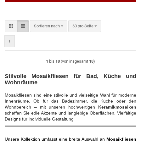
Sortieren nach
pro Seite
Sortieren nach
60 pro Seite
1
1
bis
18
(von insgesamt
18
)
Stilvolle Mosaikfliesen für Bad, Küche und
Wohnräume
Mosaikfliesen sind eine stilvolle und vielseitige Wahl für moderne
Innenräume. Ob für das Badezimmer, die Küche oder den
Wohnbereich – mit unseren hochwertigen
Keramikmosaiken
schaffen Sie edle Akzente und langlebige Oberflächen.
Vielfältige
Designs für individuelle Gestaltung
Unsere Kollektion umfasst eine breite Auswahl an
Mosaikfliesen