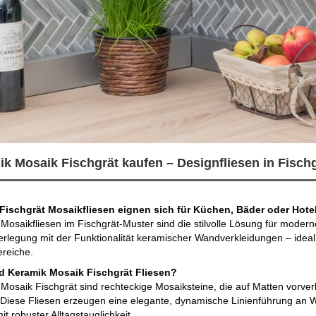
k Mosaik Fischgrät kaufen – Designfliesen in Fischg
Fischgrät Mosaikfliesen eignen sich für Küchen, Bäder oder Hote
Mosaikfliesen im Fischgrät-Muster sind die stilvolle Lösung für moderne
erlegung mit der Funktionalität keramischer Wandverkleidungen – ide
reiche.
d Keramik Mosaik Fischgrät Fliesen?
Mosaik Fischgrät sind rechteckige Mosaiksteine, die auf Matten vorverk
Diese Fliesen erzeugen eine elegante, dynamische Linienführung an 
it robuster Alltagstauglichkeit.