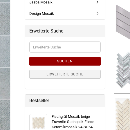
Jasba Mosaik
Design Mosaik
Erweiterte Suche
Erweiterte
Suche
SUCHEN
ERWEITERTE SUCHE
Bestseller
Fischgrät Mosaik beige
Travertin Steinoptik Fliese
Keramikmosaik 24-SO54