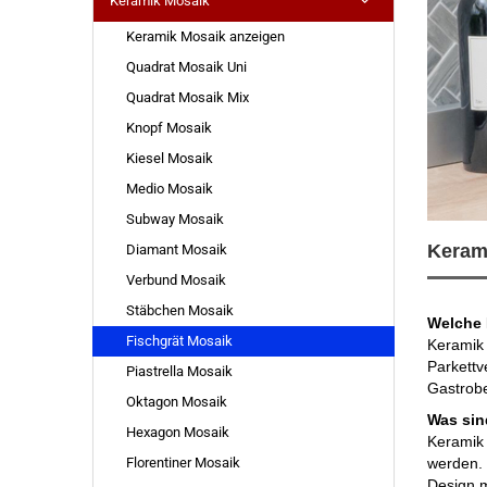
Keramik Mosaik
Keramik Mosaik anzeigen
Quadrat Mosaik Uni
Quadrat Mosaik Mix
Knopf Mosaik
Kiesel Mosaik
Medio Mosaik
Subway Mosaik
Kerami
Diamant Mosaik
Verbund Mosaik
Stäbchen Mosaik
Welche 
Fischgrät Mosaik
Keramik 
Parkettv
Piastrella Mosaik
Gastrobe
Oktagon Mosaik
Was sin
Hexagon Mosaik
Keramik 
Florentiner Mosaik
werden. 
Design m