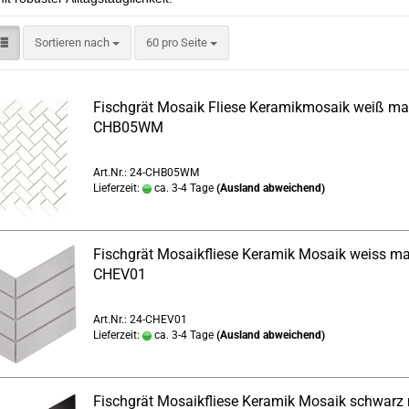
Sortieren nach
pro Seite
Sortieren nach
60 pro Seite
Fischgrät Mosaik Fliese Keramikmosaik weiß mat
CHB05WM
Art.Nr.: 24-CHB05WM
Lieferzeit:
ca. 3-4 Tage
(Ausland abweichend)
Fischgrät Mosaikfliese Keramik Mosaik weiss mat
CHEV01
Art.Nr.: 24-CHEV01
Lieferzeit:
ca. 3-4 Tage
(Ausland abweichend)
Fischgrät Mosaikfliese Keramik Mosaik schwarz 