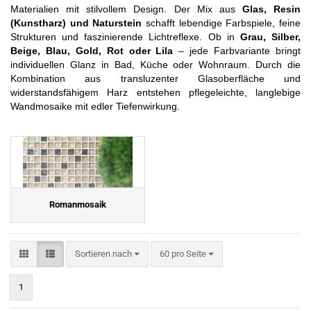
Materialien mit stilvollem Design. Der Mix aus
Glas, Resin
(Kunstharz) und Naturstein
schafft lebendige Farbspiele, feine
Strukturen und faszinierende Lichtreflexe. Ob in
Grau, Silber,
Beige, Blau, Gold, Rot oder Lila
– jede Farbvariante bringt
individuellen Glanz in Bad, Küche oder Wohnraum. Durch die
Kombination aus transluzenter Glasoberfläche und
widerstandsfähigem Harz entstehen pflegeleichte, langlebige
Wandmosaike mit edler Tiefenwirkung.
Romanmosaik
Sortieren nach
pro Seite
Sortieren nach
60 pro Seite
1