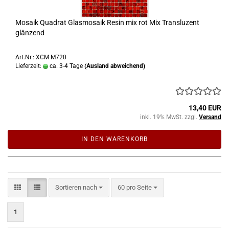
Mosaik Quadrat Glasmosaik Resin mix rot Mix Transluzent
glänzend
Art.Nr.: XCM M720
Lieferzeit:
ca. 3-4 Tage
(Ausland abweichend)
13,40 EUR
inkl. 19% MwSt. zzgl.
Versand
IN DEN WARENKORB
Sortieren nach
pro Seite
Sortieren nach
60 pro Seite
1