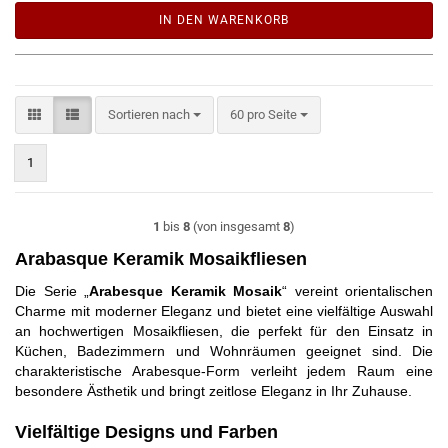
IN DEN WARENKORB
Sortieren nach
pro Seite
Sortieren nach
60 pro Seite
1
1
bis
8
(von insgesamt
8
)
Arabasque Keramik Mosaikfliesen
Die Serie „
Arabesque Keramik Mosaik
“ vereint orientalischen
Charme mit moderner Eleganz und bietet eine vielfältige Auswahl
an hochwertigen Mosaikfliesen, die perfekt für den Einsatz in
Küchen, Badezimmern und Wohnräumen geeignet sind. Die
charakteristische Arabesque-Form verleiht jedem Raum eine
besondere Ästhetik und bringt zeitlose Eleganz in Ihr Zuhause.
Vielfältige Designs und Farben