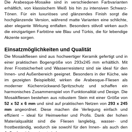
Die Arabesque-Mosaike sind in verschiedenen Farbvarianten
erhältlich, von klassischem Weiß bis hin zu intensiven Schwarz-
Tönen. Für ein luxuriöses und glänzendes Finish sorgt die
hochglänzende Version, während matte Varianten eine schlichte,
aber elegante Wirkung entfalten. Besonders stilvoll wirken auch
die einzigartigen Farbtöne wie Blau und Türkis, die für lebendige
Akzente sorgen.
Einsatzmöglichkeiten und Qualität
Die Mosaikfliesen sind aus hochwertiger Keramik gefertigt und in
einer praktischen Bogengröße von 293x245 mm erhältlich. Mit
ihrer Frostsicherheit und Wasserresistenz sind sie ideal für den
Innen- und Außenbereich geeignet. Besonders in der Küche, wie
im gezeigten Beispielbild, wirken die Arabesque-Fliesen als
moderner Küchenrückwand-Spritzschutz und schaffen ein
harmonisches Zusammenspiel von Funktionalität und Design.
Die
Mosaikfliesen bestehen aus robustem Stein mit einer Größe von
52 x 52 x 6 mm
und sind auf praktischen Netzen von
293 x 245
mm
angeordnet. Diese machen die Verlegung einfach und
effizient – ideal für Heimwerker und Profis. Dank der hohen
Materialqualität sind die Fliesen langlebig, wasser- und
frostbeständig, wodurch sie sowohl für den Innen- als auch den