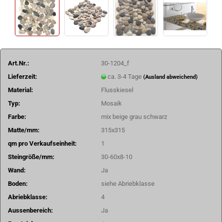
Art.Nr.:
30-1204_f
Lieferzeit:
ca. 3-4 Tage
(Ausland abweichend)
Material:
Flusskiesel
Typ:
Mosaik
Farbe:
mix beige grau schwarz
Matte/mm:
315x315
qm pro Verkaufseinheit:
1
Steingröße/mm:
30-60x8-10
Wand:
Ja
Boden:
siehe Abriebklasse
Abriebklasse:
4
Aussenbereich:
Ja