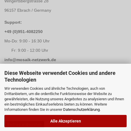
Wingertsbergstrasse 28
96157 Ebrach / Germany
Support:
+49 (0)951-4082250
Mo-Do: 9:00 - 16:30 Uhr
Fr: 9:00 - 12:00 Uhr
info@mosaik-netzwerk.de
Retouren Adresse:
Diese Webseite verwendet Cookies und andere
Technologien
Mosaik-Netzwerk
Wir verwenden Cookies und ähnliche Technologien, auch von
Kapellenstrasse 3
Drittanbietern, um die ordentliche Funktionsweise der Website zu
gewährleisten, die Nutzung unseres Angebotes zu analysieren und Ihnen
96117 Memmelsdorf / Lichteneiche
ein bestmögliches Einkaufserlebnis bieten zu können. Weitere
Informationen finden Sie in unserer
Datenschutzerklärung
.
Alle Akzeptieren
Vertrag widerrufen