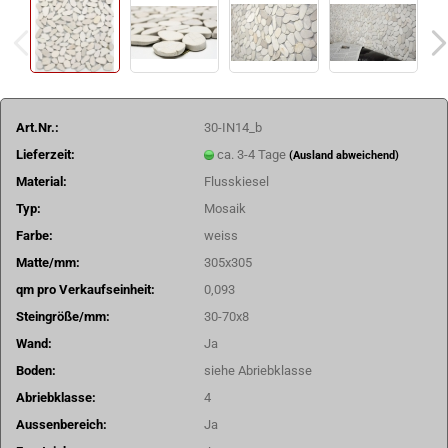
Art.Nr.:
30-IN14_b
Lieferzeit:
ca. 3-4 Tage
(Ausland abweichend)
Material:
Flusskiesel
Typ:
Mosaik
Farbe:
weiss
Matte/mm:
305x305
qm pro Verkaufseinheit:
0,093
Steingröße/mm:
30-70x8
Wand:
Ja
Boden:
siehe Abriebklasse
Abriebklasse:
4
Aussenbereich:
Ja