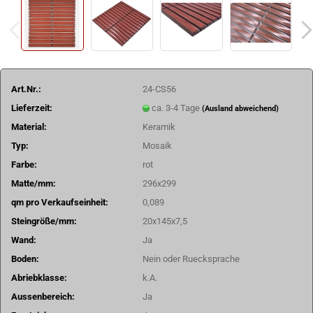
Art.Nr.:
24-CS56
Lieferzeit:
ca. 3-4 Tage
(Ausland abweichend)
Material:
Keramik
Typ:
Mosaik
Farbe:
rot
Matte/mm:
296x299
qm pro Verkaufseinheit:
0,089
Steingröße/mm:
20x145x7,5
Wand:
Ja
Boden:
Nein oder Ruecksprache
Abriebklasse:
k.A.
Aussenbereich:
Ja