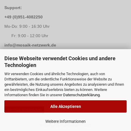
Support:
+49 (0)951-4082250
Mo-Do: 9:00 - 16:30 Uhr
Fr: 9:00 - 12:00 Uhr
info@mosaik-netzwerk.de
Retouren Adresse:
Diese Webseite verwendet Cookies und andere
Technologien
Mosaik-Netzwerk
Wir verwenden Cookies und ähnliche Technologien, auch von
Kapellenstrasse 3
Drittanbietern, um die ordentliche Funktionsweise der Website zu
gewährleisten, die Nutzung unseres Angebotes zu analysieren und Ihnen
96117 Memmelsdorf / Lichteneiche
ein bestmögliches Einkaufserlebnis bieten zu können. Weitere
Informationen finden Sie in unserer
Datenschutzerklärung
.
Alle Akzeptieren
Vertrag widerrufen
Weitere Informationen
Webshop
by Gambio.de © 2025