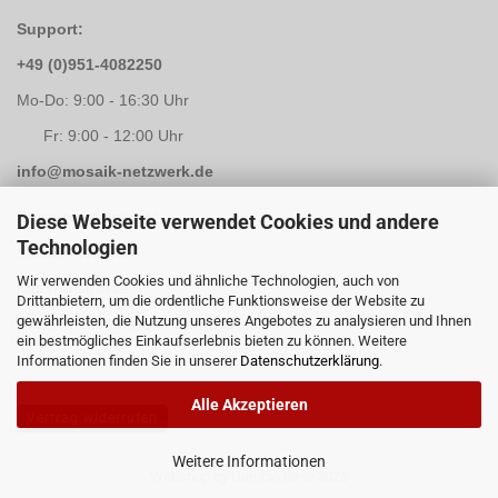
Support:
+49 (0)951-4082250
Mo-Do: 9:00 - 16:30 Uhr
Fr: 9:00 - 12:00 Uhr
info@mosaik-netzwerk.de
Retouren Adresse:
Diese Webseite verwendet Cookies und andere
Technologien
Mosaik-Netzwerk
Wir verwenden Cookies und ähnliche Technologien, auch von
Kapellenstrasse 3
Drittanbietern, um die ordentliche Funktionsweise der Website zu
gewährleisten, die Nutzung unseres Angebotes zu analysieren und Ihnen
96117 Memmelsdorf / Lichteneiche
ein bestmögliches Einkaufserlebnis bieten zu können. Weitere
Informationen finden Sie in unserer
Datenschutzerklärung
.
Alle Akzeptieren
Vertrag widerrufen
Weitere Informationen
Webshop
by Gambio.de © 2025