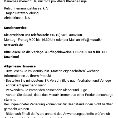
Dauernassbereich: Ja, nur mit Epoxidharz Kleber & Fuge
Rutschhemmungsklasse: k.A.
Träger: Netzverklebung
Abriebklasse: k.A.
Kundenservice
:
Sie erreichen uns telefonisch:
+49 (0) 951- 4082250
Montag - Freitag 9:00 bis 16:30 Uhr oder per Mail an
info@mosaik-
netzwerk.de
Bitte lesen Sie die Verlege- & Pflegehinweise
HIER KLICKEN
für .PDF
Download
Allgemeine Hinweise:
- Bitte lesen Sie im Menüpunkt „Materialeigenschaften“ wichtige
Informationen zu Ihrem Produkt
- Bestellen Sie mindestens 3% Verschnitt, je nach Vorhaben und Verlege
Technik entsprechend mehr
- Verwenden Sie immer den passenden Kleber und Fuge
- Achten Sie darauf, dass das Mosaik immer aus einer Produktionscharge
stammt
Bei ungeeigneter Verlegung können wir für Beanstandungen nicht haftbar
gemacht werden
- Bitte nach Erhalt der Ware anhand des Anwendungsetiketts prüfen, ob