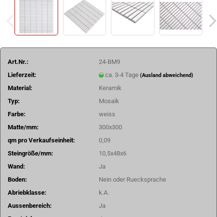
Art.Nr.:
24-BM9
Lieferzeit:
ca. 3-4 Tage
(Ausland abweichend)
Material:
Keramik
Typ:
Mosaik
Farbe:
weiss
Matte/mm:
300x300
qm pro Verkaufseinheit:
0,09
Steingröße/mm:
10,5x48x6
Wand:
Ja
Boden:
Nein oder Ruecksprache
Abriebklasse:
k.A.
Aussenbereich:
Ja