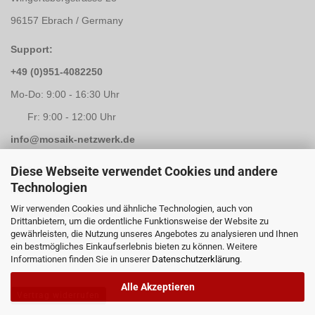
96157 Ebrach / Germany
Support:
+49 (0)951-4082250
Mo-Do: 9:00 - 16:30 Uhr
Fr: 9:00 - 12:00 Uhr
info@mosaik-netzwerk.de
Retouren Adresse:
Diese Webseite verwendet Cookies und andere
Technologien
Mosaik-Netzwerk
Wir verwenden Cookies und ähnliche Technologien, auch von
Kapellenstrasse 3
Drittanbietern, um die ordentliche Funktionsweise der Website zu
gewährleisten, die Nutzung unseres Angebotes zu analysieren und Ihnen
96117 Memmelsdorf / Lichteneiche
ein bestmögliches Einkaufserlebnis bieten zu können. Weitere
Informationen finden Sie in unserer
Datenschutzerklärung
.
Alle Akzeptieren
Vertrag widerrufen