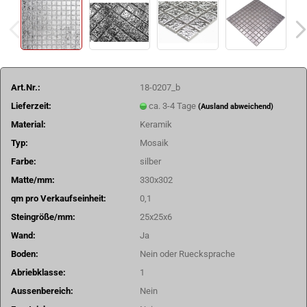
Art.Nr.:
18-0207_b
Lieferzeit:
ca. 3-4 Tage
(Ausland abweichend)
Material:
Keramik
Typ:
Mosaik
Farbe:
silber
Matte/mm:
330x302
qm pro Verkaufseinheit:
0,1
Steingröße/mm:
25x25x6
Wand:
Ja
Boden:
Nein oder Ruecksprache
Abriebklasse:
1
Aussenbereich:
Nein