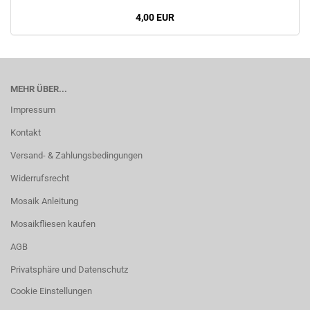
4,00 EUR
MEHR ÜBER...
Impressum
Kontakt
Versand- & Zahlungsbedingungen
Widerrufsrecht
Mosaik Anleitung
Mosaikfliesen kaufen
AGB
Privatsphäre und Datenschutz
Cookie Einstellungen