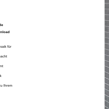
de
wnload
saik für
macht
mt
k
zu Ihrem