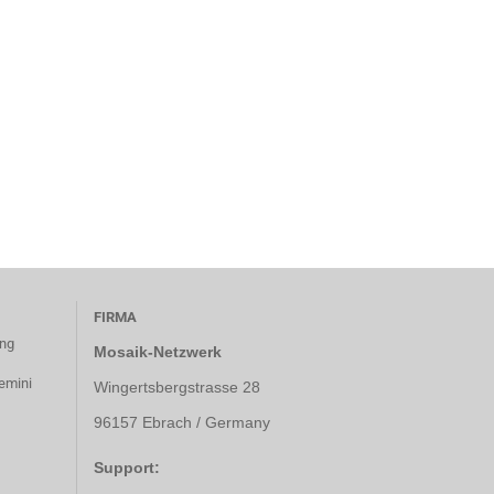
FIRMA
ung
Mosaik-Netzwerk
emini
Wingertsbergstrasse 28
96157 Ebrach / Germany
Support: