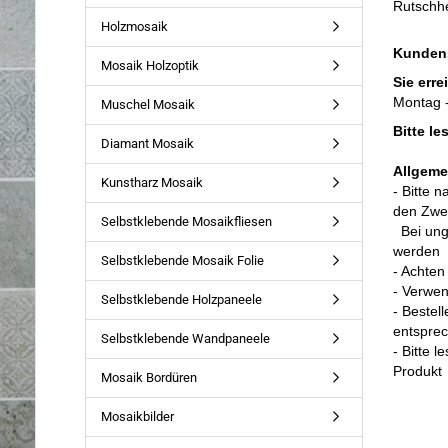
Rutschh
Holzmosaik
Kunden
Mosaik Holzoptik
Sie erre
Montag -
Muschel Mosaik
Bitte l
Diamant Mosaik
Allgeme
Kunstharz Mosaik
- Bitte 
den Zwec
Selbstklebende Mosaikfliesen
Bei un
werden
Selbstklebende Mosaik Folie
- Achten
- Verwe
Selbstklebende Holzpaneele
- Bestel
entspre
Selbstklebende Wandpaneele
- Bitte 
Produkt
Mosaik Bordüren
Mosaikbilder