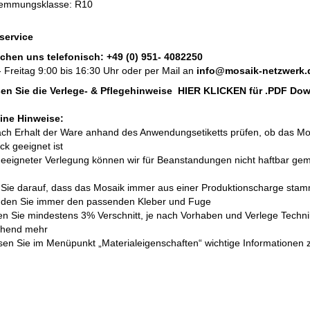
emmungsklasse: R10
service
ichen uns telefonisch:
+49 (0) 951- 4082250
 Freitag 9:00 bis 16:30 Uhr oder per Mail an
info@mosaik-netzwerk.
esen Sie die Verlege- & Pflegehinweise
HIER KLICKEN
für .PDF Do
ine Hinweise:
nach Erhalt der Ware anhand des Anwendungsetiketts prüfen, ob das Mo
k geeignet ist
geeigneter Verlegung können wir für Beanstandungen nicht haftbar ge
 Sie darauf, dass das Mosaik immer aus einer Produktionscharge stam
nden Sie immer den passenden Kleber und Fuge
len Sie mindestens 3% Verschnitt, je nach Vorhaben und Verlege Techni
chend mehr
lesen Sie im Menüpunkt „Materialeigenschaften“ wichtige Informationen 