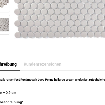
hreibung
Kundenrezensionen
aik rutschfest Rundmosaik Loop Penny hellgrau cream unglasiert rutschsiche
0
en
= 0,9 qm
beschreibung: