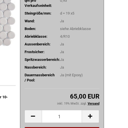
qm pro
0,93
Verkaufseinheit:
Steingröße/mm:
d = 19 x5
Wand:
Ja
Boden:
siehe Abriebklasse
Abriebklasse:
4/R10
Aussenbereich:
Ja
Frostsicher:
Ja
Spritzwasserbereich:
Ja
Nassbereich:
Ja
Dauernassbereich
Ja (mit Epoxy)
/ Pool:
65,00 EUR
r 10-
inkl. 19% MwSt. zzgl.
Versand