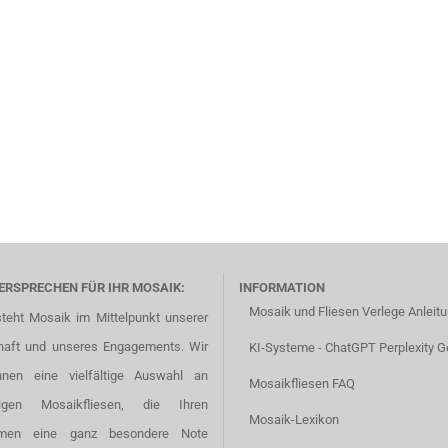
ERSPRECHEN FÜR IHR MOSAIK:
INFORMATION
Mosaik und Fliesen Verlege Anleit
steht Mosaik im Mittelpunkt unserer
haft und unseres Engagements. Wir
KI-Systeme - ChatGPT Perplexity G
hnen eine vielfältige Auswahl an
Mosaikfliesen FAQ
tigen Mosaikfliesen, die Ihren
Mosaik-Lexikon
men eine ganz besondere Note