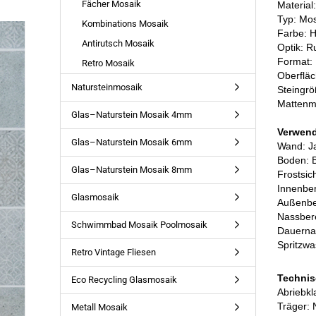
Fächer Mosaik
Material
Typ: Mo
Kombinations Mosaik
Farbe: 
Antirutsch Mosaik
Optik: R
Format:
Retro Mosaik
Oberfläc
Natursteinmosaik
Steingrö
Mattenm
Glas–Naturstein Mosaik 4mm
Verwen
Glas–Naturstein Mosaik 6mm
Wand: J
Boden: 
Glas–Naturstein Mosaik 8mm
Frostsic
Innenber
Glasmosaik
Außenbe
Nassbere
Schwimmbad Mosaik Poolmosaik
Dauerna
Spritzwa
Retro Vintage Fliesen
Technis
Eco Recycling Glasmosaik
Abriebk
Träger: 
Metall Mosaik