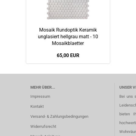
Mosaik Rundoptik Keramik
unglasiert hellgrau matt - 10
Mosaikblaetter
65,00 EUR
MEHR ÜBER...
UNSER V
Impressum
Bei uns 
Leidensc
Kontakt
bieten I
Versand- & Zahlungsbedingungen
hochwer
Widerrufsrecht
Wohnräu