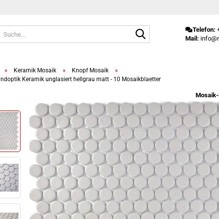
Suche...
Telefon:
+
Mail:
info@m
»
»
»
Keramik Mosaik
Knopf Mosaik
ndoptik Keramik unglasiert hellgrau matt - 10 Mosaikblaetter
Mosaik-