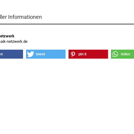
ller Informationen
Netzwerk
ik-netzwerk.de
en
tweet
pin it
teilen