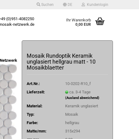
Suchen
DE
Kundenlogin
49 (0)951-4082250
Ihr Warenkorb
osaik-netzwerk.de
0,00 EUR
Mosaik Rundoptik Keramik
Netzwerk
unglasiert hellgrau matt - 10
Mosaikblaetter
Art.Nr.:
10-0202-R10_f
Lieferzeit:
ca. 3-4 Tage
(Ausland abweichend)
Material:
Keramik unglasiert
Typ:
Mosaik
Farbe:
hellgrau
Matte/mm:
315x294