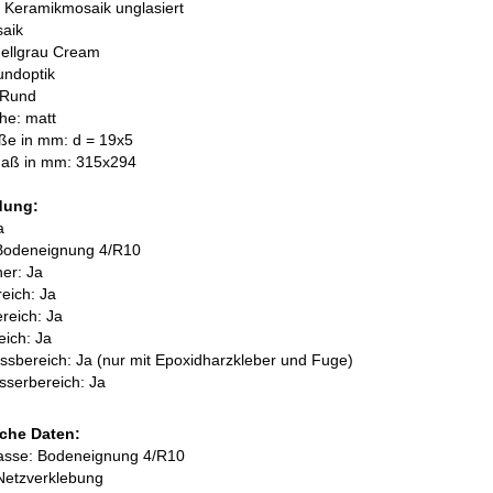
: Keramikmosaik unglasiert
saik
Hellgrau Cream
undoptik
 Rund
he: matt
ße in mm: d = 19x5
aß in mm: 315x294
dung:
a
Bodeneignung 4/R10
her: Ja
eich: Ja
reich: Ja
ich: Ja
ssbereich: Ja
(nur mit Epoxidharzkleber und Fuge)
sserbereich: Ja
che Daten:
lasse: Bodeneignung 4/R10
Netzverklebung