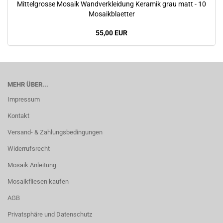
Mittelgrosse Mosaik Wandverkleidung Keramik grau matt - 10
Mosaikblaetter
55,00 EUR
MEHR ÜBER...
Impressum
Kontakt
Versand- & Zahlungsbedingungen
Widerrufsrecht
Mosaik Anleitung
Mosaikfliesen kaufen
AGB
Privatsphäre und Datenschutz