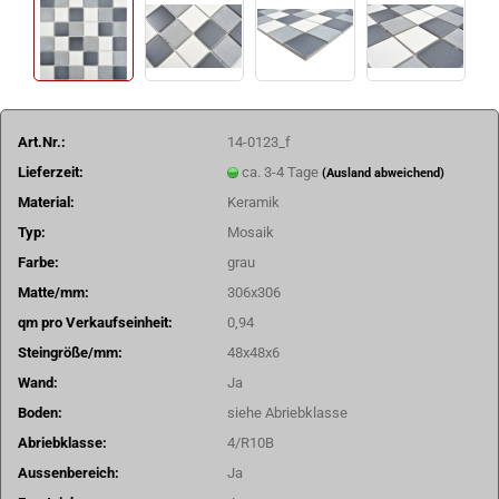
Art.Nr.:
14-0123_f
Lieferzeit:
ca. 3-4 Tage
(Ausland abweichend)
Material:
Keramik
Typ:
Mosaik
Farbe:
grau
Matte/mm:
306x306
qm pro Verkaufseinheit:
0,94
Steingröße/mm:
48x48x6
Wand:
Ja
Boden:
siehe Abriebklasse
Abriebklasse:
4/R10B
Aussenbereich:
Ja