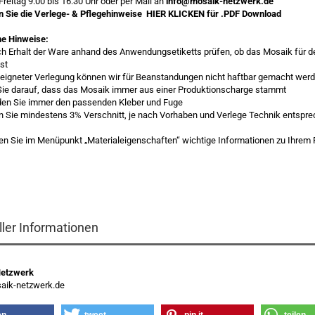
Freitag 9:00 bis 16:30 Uhr oder per Mail an
info@mosaik-netzwerk.de
en Sie die Verlege- & Pflegehinweise
HIER KLICKEN
für .PDF Download
ne Hinweise:
ach Erhalt der Ware anhand des Anwendungsetiketts prüfen, ob das Mosaik für
ist
igneter Verlegung können wir für Beanstandungen nicht haftbar gemacht wer
Sie darauf, dass das Mosaik immer aus einer Produktionscharge stammt
den Sie immer den passenden Kleber und Fuge
en Sie mindestens 3% Verschnitt, je nach Vorhaben und Verlege Technik entspr
esen Sie im Menüpunkt „Materialeigenschaften“ wichtige Informationen zu Ihrem
ller Informationen
Netzwerk
ik-netzwerk.de