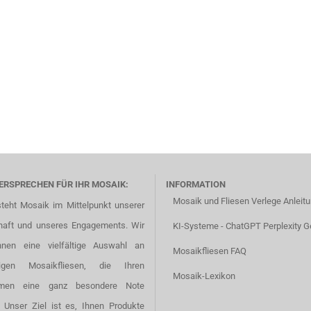
ERSPRECHEN FÜR IHR MOSAIK:
INFORMATION
Mosaik und Fliesen Verlege Anleit
steht Mosaik im Mittelpunkt unserer
haft und unseres Engagements. Wir
KI-Systeme - ChatGPT Perplexity G
hnen eine vielfältige Auswahl an
Mosaikfliesen FAQ
tigen Mosaikfliesen, die Ihren
Mosaik-Lexikon
men eine ganz besondere Note
. Unser Ziel ist es, Ihnen Produkte