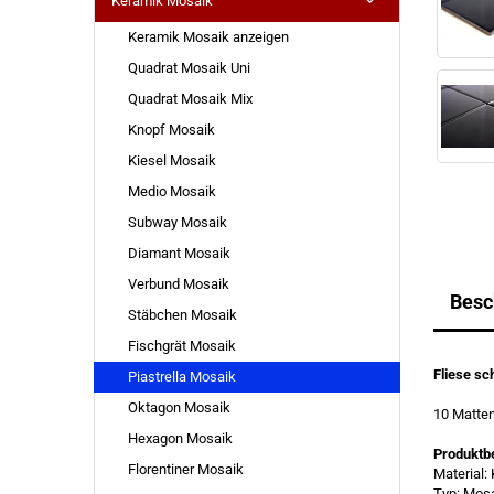
Keramik Mosaik
Keramik Mosaik anzeigen
Quadrat Mosaik Uni
Quadrat Mosaik Mix
Knopf Mosaik
Kiesel Mosaik
Medio Mosaik
Subway Mosaik
Diamant Mosaik
Verbund Mosaik
Besc
Stäbchen Mosaik
Fischgrät Mosaik
Fliese s
Piastrella Mosaik
Oktagon Mosaik
10 Matte
Hexagon Mosaik
Produktb
Florentiner Mosaik
Material:
Typ: Mos