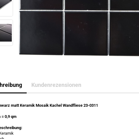
hreibung
Kundenrezensionen
chwarz matt Keramik Mosaik Kachel Wandfliese 23-0311
n
= 0,9 qm
eschreibung:
 Keramik
aik