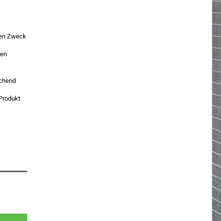
 den Zweck
den
echend
 Produkt