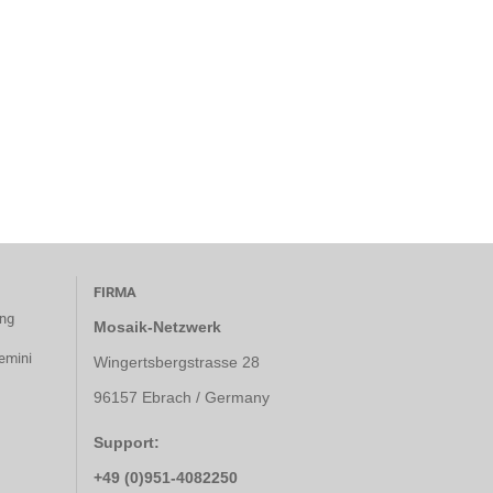
FIRMA
ung
Mosaik-Netzwerk
emini
Wingertsbergstrasse 28
96157 Ebrach / Germany
Support:
+49 (0)951-4082250