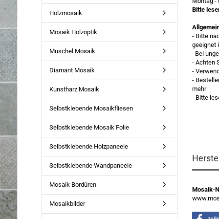
Montag - 
Bitte les
Holzmosaik
Allgemei
Mosaik Holzoptik
- Bitte n
geeignet 
Muschel Mosaik
Bei ungee
- Achten 
Diamant Mosaik
- Verwen
- Bestell
mehr
Kunstharz Mosaik
- Bitte l
Selbstklebende Mosaikfliesen
Selbstklebende Mosaik Folie
Selbstklebende Holzpaneele
Herste
Selbstklebende Wandpaneele
Mosaik Bordüren
Mosaik-
www.mosa
Mosaikbilder