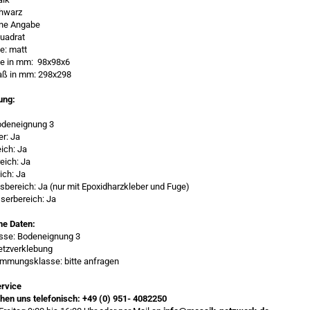
chwarz
ine Angabe
uadrat
e: matt
ße in mm: 98x98x6
ß in mm: 298x298
ung:
odeneignung 3
er: Ja
ich: Ja
eich: Ja
ich: Ja
bereich: Ja (nur mit Epoxidharzkleber und Fuge)
serbereich: Ja
he Daten:
asse: Bodeneignung 3
etzverklebung
mmungsklasse: bitte anfragen
rvice
chen uns telefonisch:
+49 (0) 951- 4082250