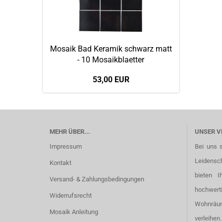
Mosaik Bad Keramik schwarz matt
- 10 Mosaikblaetter
53,00 EUR
MEHR ÜBER...
UNSER V
Impressum
Bei uns 
Leidensc
Kontakt
bieten I
Versand- & Zahlungsbedingungen
hochwer
Widerrufsrecht
Wohnräu
Mosaik Anleitung
verleihen