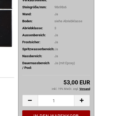
Verkaufseinheit:
Steingröße/mm:
98x98x6
Wand:
Ja
Boden:
siehe Abriebklasse
Abriebklasse:
3
Aussenbereich:
Ja
Frostsicher:
Ja
Spritzwasserbereich:
Ja
Nassbereich:
Ja
Dauernassbereich
Ja (mit Epoxy)
/ Pool:
53,00 EUR
inkl. 19% MwSt. zzgl.
Versand