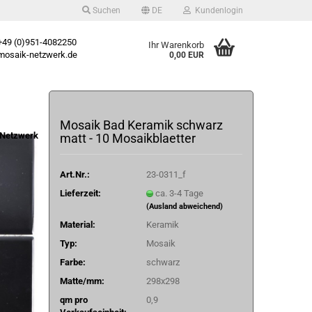
Suchen
DE
Kundenlogin
49 (0)951-4082250
Ihr Warenkorb
osaik-netzwerk.de
0,00 EUR
Mosaik Bad Keramik schwarz
Netzwerk
matt - 10 Mosaikblaetter
Art.Nr.:
23-0311_f
Lieferzeit:
ca. 3-4 Tage
(Ausland abweichend)
Material:
Keramik
Typ:
Mosaik
Farbe:
schwarz
Matte/mm:
298x298
qm pro
0,9