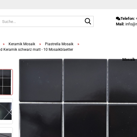
Suche...
Telefon:
+
Mail:
info@m
»
»
»
Keramik Mosaik
Piastrella Mosaik
d Keramik schwarz matt - 10 Mosaikblaetter
Mosaik-