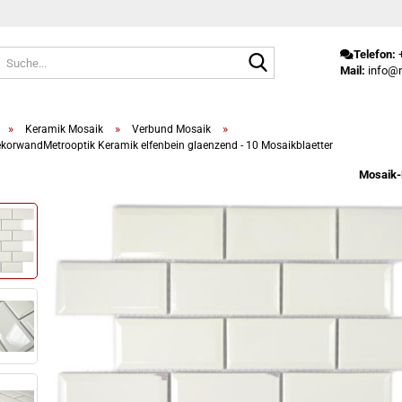
Suche...
Telefon:
+
Mail:
info@m
»
»
»
Keramik Mosaik
Verbund Mosaik
korwandMetrooptik Keramik elfenbein glaenzend - 10 Mosaikblaetter
Mosaik-