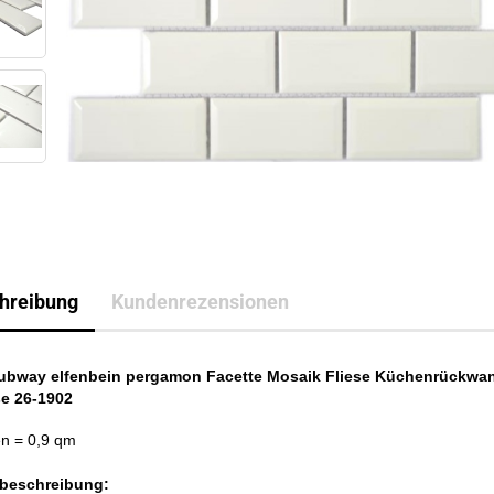
hreibung
Kundenrezensionen
ubway elfenbein pergamon Facette Mosaik Fliese Küchenrückwa
se 26-1902
en
= 0,9 qm
beschreibung: