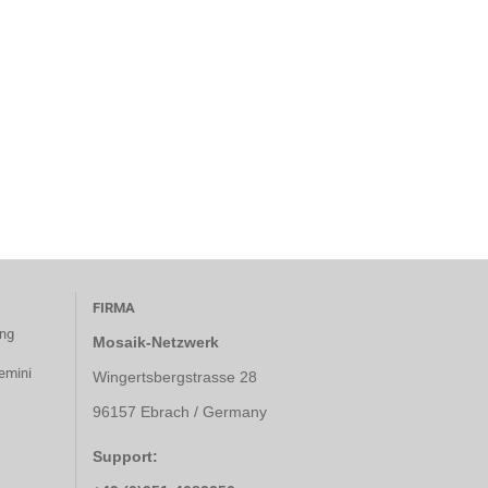
FIRMA
ung
Mosaik-Netzwerk
emini
Wingertsbergstrasse 28
96157 Ebrach / Germany
Support: