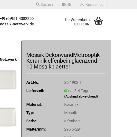
Suchen
DE
Kundenlogin
49 (0)951-4082250
Ihr Warenkorb
osaik-netzwerk.de
0,00 EUR
Mosaik DekorwandMetrooptik
Netzwerk
Keramik elfenbein glaenzend -
10 Mosaikblaetter
Art.Nr.:
26-1902_f
Lieferzeit:
ca. 3-4 Tage
(Ausland abweichend)
Material:
Keramik
Typ:
Mosaik
Farbe:
elfenbein
Matte/mm:
295,5x291