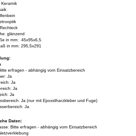
: Keramik
saik
lfenbein
etrooptik
 Rechteck
he: glänzend
öße in mm:
45x95x6,5
aß in mm: 295,5x291
dung:
a
itte erfragen - abhängig vom Einsatzbereich
her: Ja
eich: Ja
reich: Ja
ich: Ja
sbereich: Ja (nur mit Epoxidharzkleber und Fuge)
sserbereich: Ja
che Daten:
asse: Bitte erfragen - abhängig vom Einsatzbereich
Netzverklebung