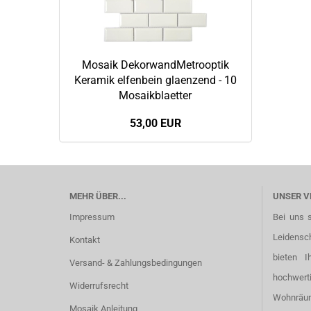
Mosaik DekorwandMetrooptik
Keramik elfenbein glaenzend - 10
Mosaikblaetter
53,00 EUR
MEHR ÜBER...
UNSER V
Impressum
Bei uns 
Leidensc
Kontakt
bieten I
Versand- & Zahlungsbedingungen
hochwer
Widerrufsrecht
Wohnräu
Mosaik Anleitung