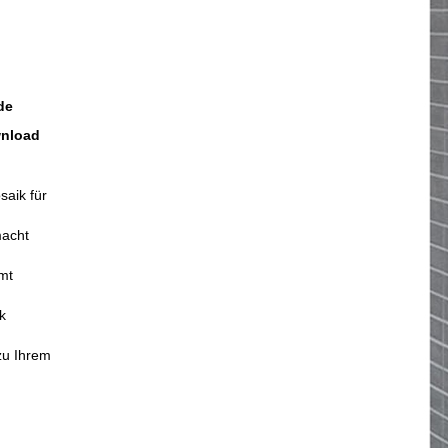
de
wnload
saik für
macht
mt
k
zu Ihrem