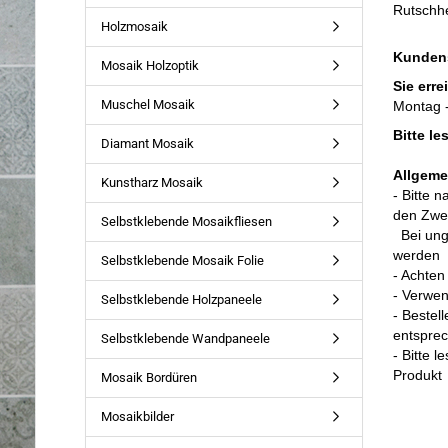
Rutschh
Holzmosaik
Kunden
Mosaik Holzoptik
Sie erre
Muschel Mosaik
Montag -
Bitte l
Diamant Mosaik
Allgeme
Kunstharz Mosaik
- Bitte 
den Zwec
Selbstklebende Mosaikfliesen
Bei un
werden
Selbstklebende Mosaik Folie
- Achten
- Verwe
Selbstklebende Holzpaneele
- Bestel
entspre
Selbstklebende Wandpaneele
- Bitte 
Produkt
Mosaik Bordüren
Mosaikbilder