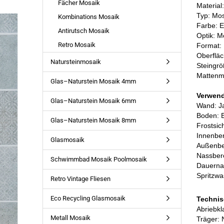
Fächer Mosaik
Material
Typ: Mo
Kombinations Mosaik
Farbe: E
Antirutsch Mosaik
Optik: M
Retro Mosaik
Format:
Oberfläc
Natursteinmosaik
Steingr
Mattenm
Glas–Naturstein Mosaik 4mm
Verwen
Glas–Naturstein Mosaik 6mm
Wand: J
Boden: B
Glas–Naturstein Mosaik 8mm
Frostsic
Innenber
Glasmosaik
Außenbe
Nassbere
Schwimmbad Mosaik Poolmosaik
Dauernas
Spritzwa
Retro Vintage Fliesen
Eco Recycling Glasmosaik
Technis
Abriebkl
Metall Mosaik
Träger: 