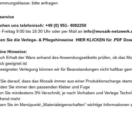
emmungsklasse: bitte anfragen
service
ichen uns telefonisch:
+49 (0) 951- 4082250
 Freitag 9:00 bis 16:30 Uhr oder per Mail an
info@mosaik-netzwerk.
esen Sie die Verlege- & Pflegehinweise
HIER KLICKEN
für .PDF Do
ine Hinweise:
nach Erhalt der Ware anhand des Anwendungsetiketts prüfen, ob das Mo
k geeignet ist
geeigneter Verlegung können wir für Beanstandungen nicht haftbar ge
 Sie darauf, dass das Mosaik immer aus einer Produktionscharge stam
nden Sie immer den passenden Kleber und Fuge
len Sie mindestens 3% Verschnitt, je nach Vorhaben und Verlege Techni
chend mehr
lesen Sie im Menüpunkt „Materialeigenschaften“ wichtige Informationen 