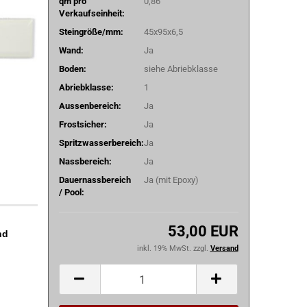
qm pro
0,86
Verkaufseinheit:
Steingröße/mm:
45x95x6,5
Wand:
Ja
Boden:
siehe Abriebklasse
Abriebklasse:
1
Aussenbereich:
Ja
Frostsicher:
Ja
Spritzwasserbereich:
Ja
Nassbereich:
Ja
Dauernassbereich
Ja (mit Epoxy)
/ Pool:
53,00 EUR
nd
inkl. 19% MwSt. zzgl.
Versand