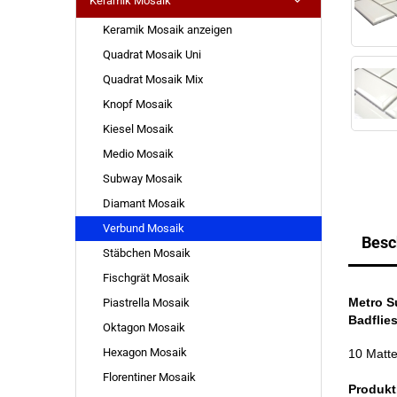
Keramik Mosaik
Keramik Mosaik anzeigen
Quadrat Mosaik Uni
Quadrat Mosaik Mix
Knopf Mosaik
Kiesel Mosaik
Medio Mosaik
Subway Mosaik
Diamant Mosaik
Verbund Mosaik
Besc
Stäbchen Mosaik
Fischgrät Mosaik
Metro S
Piastrella Mosaik
Badflie
Oktagon Mosaik
Hexagon Mosaik
10 Matt
Florentiner Mosaik
Produkt