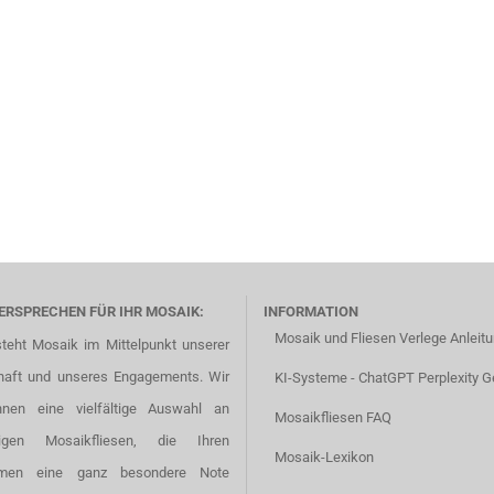
ERSPRECHEN FÜR IHR MOSAIK:
INFORMATION
Mosaik und Fliesen Verlege Anleit
steht Mosaik im Mittelpunkt unserer
haft und unseres Engagements. Wir
KI-Systeme - ChatGPT Perplexity G
hnen eine vielfältige Auswahl an
Mosaikfliesen FAQ
tigen Mosaikfliesen, die Ihren
Mosaik-Lexikon
men eine ganz besondere Note