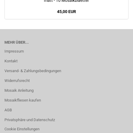
matt - 10 Mosaikblaetter
45,00 EUR
MEHR ÜBER...
Impressum
Kontakt
Versand- & Zahlungsbedingungen
Widerrufsrecht
Mosaik Anleitung
Mosaikfliesen kaufen
AGB
Privatsphäre und Datenschutz
Cookie Einstellungen