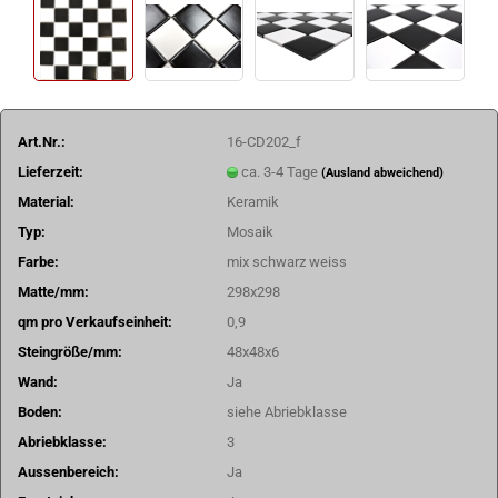
Art.Nr.:
16-CD202_f
Lieferzeit:
ca. 3-4 Tage
(Ausland abweichend)
Material:
Keramik
Typ:
Mosaik
Farbe:
mix schwarz weiss
Matte/mm:
298x298
qm pro Verkaufseinheit:
0,9
Steingröße/mm:
48x48x6
Wand:
Ja
Boden:
siehe Abriebklasse
Abriebklasse:
3
Aussenbereich:
Ja