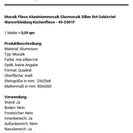
Mosaik Fliese Aluminiummosaik Glasmosaik Silber Rot Gebürstet
Wanverkleidung Küchenfliese - 49-O301F
1 Matte
= 0,09 qm
Produktbeschreibung:
Material: Aluminium
Typ: Mosaik
Farbe: mix silber/rot
Optik: keine Angabe
Format: Quadrat
Oberfläche: matt
Steingröße in mm: 23x23x8
Mattenmaß in mm: 300x300
Verwendung:
Wand: Ja
Boden: Nein
Frostsicher: Nein
Innenbereich: Ja
Außenbereich: Nein
Nassbereich: Ja