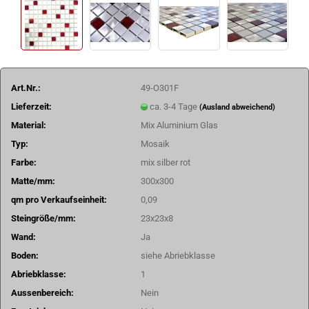
Art.Nr.:
49-O301F
Lieferzeit:
ca. 3-4 Tage
(Ausland abweichend)
Material:
Mix Aluminium Glas
Typ:
Mosaik
Farbe:
mix silber rot
Matte/mm:
300x300
qm pro Verkaufseinheit:
0,09
Steingröße/mm:
23x23x8
Wand:
Ja
Boden:
siehe Abriebklasse
Abriebklasse:
1
Aussenbereich:
Nein