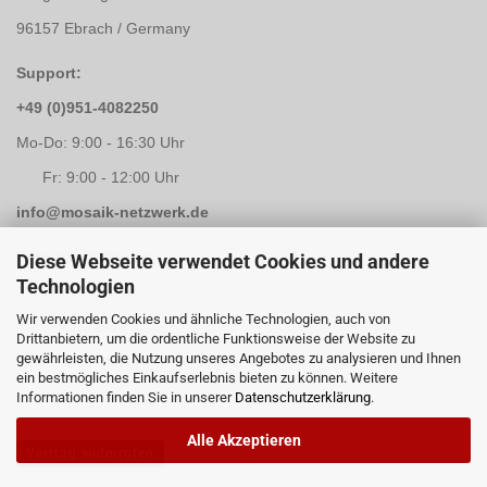
96157 Ebrach / Germany
Support:
+49 (0)951-4082250
Mo-Do: 9:00 - 16:30 Uhr
Fr: 9:00 - 12:00 Uhr
info@mosaik-netzwerk.de
Retouren Adresse:
Diese Webseite verwendet Cookies und andere
Technologien
Mosaik-Netzwerk
Wir verwenden Cookies und ähnliche Technologien, auch von
Kapellenstrasse 3
Drittanbietern, um die ordentliche Funktionsweise der Website zu
gewährleisten, die Nutzung unseres Angebotes zu analysieren und Ihnen
96117 Memmelsdorf / Lichteneiche
ein bestmögliches Einkaufserlebnis bieten zu können. Weitere
Informationen finden Sie in unserer
Datenschutzerklärung
.
Alle Akzeptieren
Vertrag widerrufen