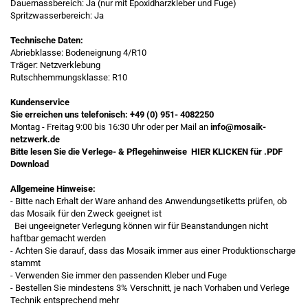
Dauernassbereich: Ja (nur mit Epoxidharzkleber und Fuge)
Spritzwasserbereich: Ja
Technische Daten:
Abriebklasse: Bodeneignung 4/R10
Träger: Netzverklebung
Rutschhemmungsklasse: R10
Kundenservice
Sie erreichen uns telefonisch:
+49 (0) 951- 4082250
Montag - Freitag 9:00 bis 16:30 Uhr oder per Mail an
info@mosaik-
netzwerk.de
Bitte lesen Sie die Verlege- & Pflegehinweise
HIER KLICKEN
für .PDF
Download
Allgemeine Hinweise:
- Bitte nach Erhalt der Ware anhand des Anwendungsetiketts prüfen, ob
das Mosaik für den Zweck geeignet ist
Bei ungeeigneter Verlegung können wir für Beanstandungen nicht
haftbar gemacht werden
- Achten Sie darauf, dass das Mosaik immer aus einer Produktionscharge
stammt
- Verwenden Sie immer den passenden Kleber und Fuge
- Bestellen Sie mindestens 3% Verschnitt, je nach Vorhaben und Verlege
Technik entsprechend mehr