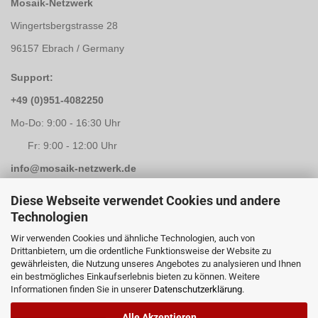
Mosaik-Netzwerk
Wingertsbergstrasse 28
96157 Ebrach / Germany
Support:
+49 (0)951-4082250
Mo-Do: 9:00 - 16:30 Uhr
Fr: 9:00 - 12:00 Uhr
info@mosaik-netzwerk.de
Retouren Adresse:
Diese Webseite verwendet Cookies und andere
Technologien
Mosaik-Netzwerk
Wir verwenden Cookies und ähnliche Technologien, auch von
Kapellenstrasse 3
Drittanbietern, um die ordentliche Funktionsweise der Website zu
gewährleisten, die Nutzung unseres Angebotes zu analysieren und Ihnen
96117 Memmelsdorf / Lichteneiche
ein bestmögliches Einkaufserlebnis bieten zu können. Weitere
Informationen finden Sie in unserer
Datenschutzerklärung
.
Alle Akzeptieren