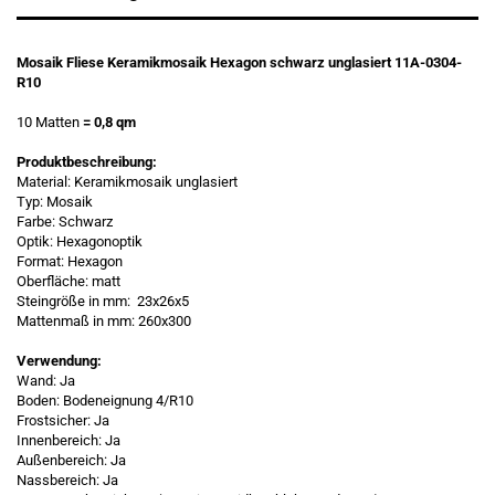
Mosaik Fliese Keramikmosaik Hexagon schwarz unglasiert 11A-0304-
R10
10 Matten
= 0,8 qm
Produktbeschreibung:
Material: Keramikmosaik unglasiert
Typ: Mosaik
Farbe: Schwarz
Optik: Hexagonoptik
Format: Hexagon
Oberfläche: matt
Steingröße in mm: 23x26x5
Mattenmaß in mm: 260x300
Verwendung:
Wand: Ja
Boden: Bodeneignung 4/R10
Frostsicher: Ja
Innenbereich: Ja
Außenbereich: Ja
Nassbereich: Ja