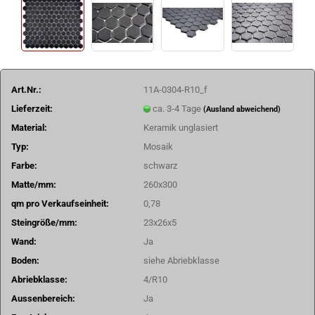
Art.Nr.:
11A-0304-R10_f
Lieferzeit:
ca. 3-4 Tage
(Ausland abweichend)
Material:
Keramik unglasiert
Typ:
Mosaik
Farbe:
schwarz
Matte/mm:
260x300
qm pro Verkaufseinheit:
0,78
Steingröße/mm:
23x26x5
Wand:
Ja
Boden:
siehe Abriebklasse
Abriebklasse:
4/R10
Aussenbereich:
Ja