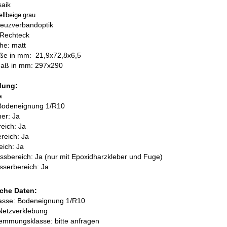
saik
ellbeige grau
reuzverbandoptik
 Rechteck
he: matt
öße in mm:
21,9x72,8x6,5
aß in mm: 297x290
dung:
a
Bodeneignung 1/R10
her: Ja
eich: Ja
reich: Ja
ich: Ja
sbereich: Ja (nur mit Epoxidharzkleber und Fuge)
sserbereich: Ja
che Daten:
lasse: Bodeneignung 1/R10
Netzverklebung
emmungsklasse: bitte anfragen