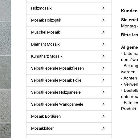
Holzmosaik
Kunden
Sie erre
Mosaik Holzoptik
Montag -
Muschel Mosaik
Bitte l
Diamant Mosaik
Allgeme
- Bitte 
Kunstharz Mosaik
den Zwec
Bei un
Selbstklebende Mosaikfliesen
werden
- Achten
Selbstklebende Mosaik Folie
- Verwe
- Bestel
Selbstklebende Holzpaneele
entspre
- Bitte 
Selbstklebende Wandpaneele
Produkt
Mosaik Bordüren
Mosaikbilder