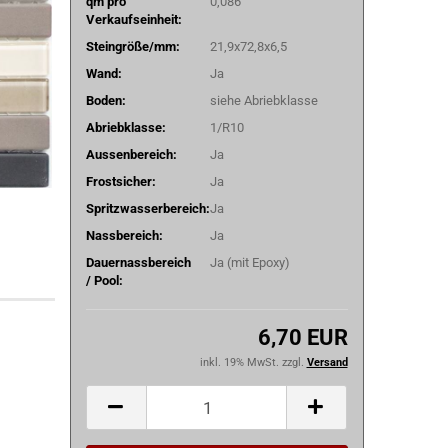
qm pro
0,086
Verkaufseinheit:
Steingröße/mm:
21,9x72,8x6,5
Wand:
Ja
Boden:
siehe Abriebklasse
Abriebklasse:
1/R10
Aussenbereich:
Ja
Frostsicher:
Ja
Spritzwasserbereich:
Ja
Nassbereich:
Ja
Dauernassbereich
Ja (mit Epoxy)
/ Pool:
6,70 EUR
inkl. 19% MwSt. zzgl.
Versand