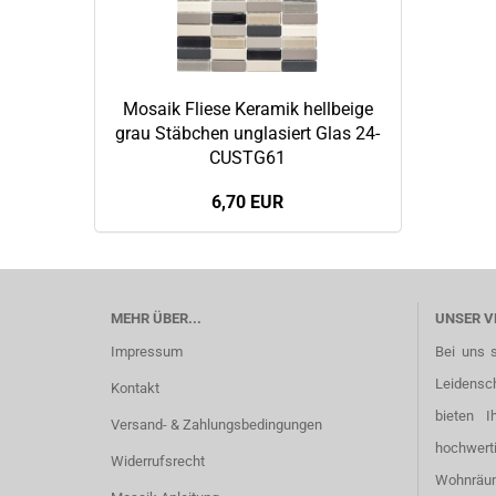
Mosaik Fliese Keramik hellbeige
grau Stäbchen unglasiert Glas 24-
CUSTG61
6,70 EUR
MEHR ÜBER...
UNSER V
Impressum
Bei uns 
Leidensc
Kontakt
bieten I
Versand- & Zahlungsbedingungen
hochwer
Widerrufsrecht
Wohnräu