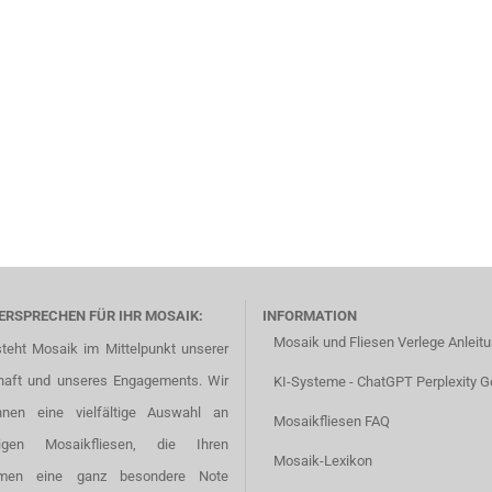
ERSPRECHEN FÜR IHR MOSAIK:
INFORMATION
Mosaik und Fliesen Verlege Anleit
steht Mosaik im Mittelpunkt unserer
haft und unseres Engagements. Wir
KI-Systeme - ChatGPT Perplexity G
hnen eine vielfältige Auswahl an
Mosaikfliesen FAQ
tigen Mosaikfliesen, die Ihren
Mosaik-Lexikon
men eine ganz besondere Note