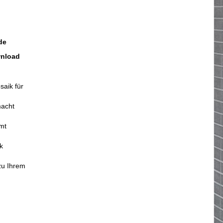
de
wnload
saik für
macht
mt
k
zu Ihrem