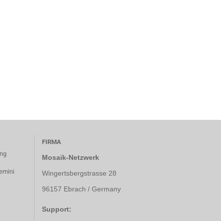
FIRMA
ung
Mosaik-Netzwerk
emini
Wingertsbergstrasse 28
96157 Ebrach / Germany
Support: