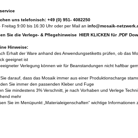
service
ichen uns telefonisch:
+49 (0) 951- 4082250
 Freitag 9:00 bis 16:30 Uhr oder per Mail an
info@mosaik-netzwerk.
esen Sie die Verlege- & Pflegehinweise
HIER KLICKEN
für .PDF Do
ine Hinweise:
nach Erhalt der Ware anhand des Anwendungsetiketts prüfen, ob das Mo
k geeignet ist
geeigneter Verlegung können wir für Beanstandungen nicht haftbar ge
 Sie darauf, dass das Mosaik immer aus einer Produktionscharge stam
nden Sie immer den passenden Kleber und Fuge
len Sie mindestens 3% Verschnitt, je nach Vorhaben und Verlege Techni
chend mehr
lesen Sie im Menüpunkt „Materialeigenschaften“ wichtige Informationen 