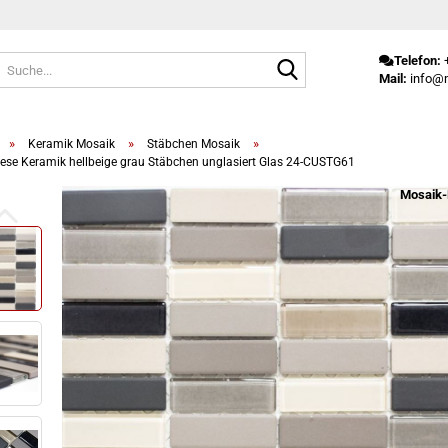
Suche...
Telefon:
+
Mail:
info@m
»
»
»
Keramik Mosaik
Stäbchen Mosaik
iese Keramik hellbeige grau Stäbchen unglasiert Glas 24-CUSTG61
Mosaik-