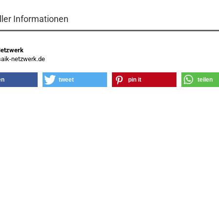
ller Informationen
Netzwerk
ik-netzwerk.de
en
tweet
pin it
teilen