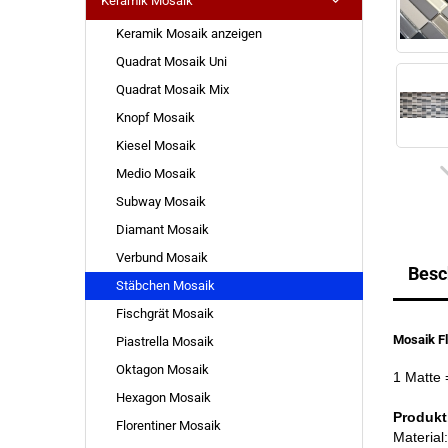
Keramik Mosaik
Keramik Mosaik anzeigen
Quadrat Mosaik Uni
Quadrat Mosaik Mix
Knopf Mosaik
Kiesel Mosaik
Medio Mosaik
Subway Mosaik
Diamant Mosaik
Verbund Mosaik
Besc
Stäbchen Mosaik
Fischgrät Mosaik
Mosaik Fl
Piastrella Mosaik
Oktagon Mosaik
1 Matte
Hexagon Mosaik
Produkt
Florentiner Mosaik
Material