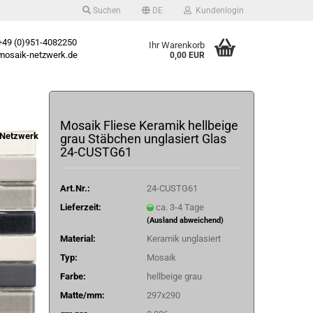
Suchen
DE
Kundenlogin
49 (0)951-4082250
Ihr Warenkorb
osaik-netzwerk.de
0,00 EUR
Mosaik Fliese Keramik hellbeige
Netzwerk
grau Stäbchen unglasiert Glas
24-CUSTG61
Art.Nr.:
24-CUSTG61
Lieferzeit:
ca. 3-4 Tage
(Ausland abweichend)
Material:
Keramik unglasiert
Typ:
Mosaik
Farbe:
hellbeige grau
Matte/mm:
297x290