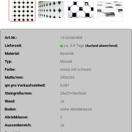
Art.Nr.:
13-OctaG468
Lieferzeit:
ca. 3-4 Tage
(Ausland abweichend)
Material:
Keramik
Typ:
Mosaik
Farbe:
weiss mit schwarz
Matte/mm:
295x295
qm pro Verkaufseinheit:
0,087
Steingröße/mm:
23x23+56x56x6
Wand:
Ja
Boden:
siehe Abriebklasse
Abriebklasse:
2
Aussenbereich:
Ja