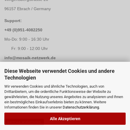
96157 Ebrach / Germany
Support:
+49 (0)951-4082250
Mo-Do: 9:00 - 16:30 Uhr
Fr: 9:00 - 12:00 Uhr
info@mosaik-netzwerk.de
Retouren Adresse:
Diese Webseite verwendet Cookies und andere
Technologien
Mosaik-Netzwerk
Wir verwenden Cookies und ähnliche Technologien, auch von
Kapellenstrasse 3
Drittanbietern, um die ordentliche Funktionsweise der Website zu
gewährleisten, die Nutzung unseres Angebotes zu analysieren und Ihnen
96117 Memmelsdorf / Lichteneiche
ein bestmögliches Einkaufserlebnis bieten zu können. Weitere
Informationen finden Sie in unserer
Datenschutzerklärung
.
Alle Akzeptieren
Vertrag widerrufen