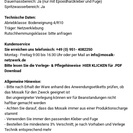
Dauernassbereich: Ja (nur mit Epoxidharzkleber und Fuge)
Spritzwasserbereich: Ja
Technische Daten:
Abriebklasse: Bodeneignung 4/R10
Träger: Netzverklebung
Rutschhemmungsklasse: bitte anfragen
Kundenservice
Sie erreichen uns telefonisch:
+49 (0) 951- 4082250
Montag - Freitag 9:00 bis 16:30 Uhr oder per Mail an
info@mosaik-
netzwerk.de
Bitte lesen Sie die Verlege- & Pflegehinweise
HIER KLICKEN
für .PDF
Download
Allgemeine Hinweise:
- Bitte nach Erhalt der Ware anhand des Anwendungsetiketts prüfen, ob
das Mosaik für den Zweck geeignet ist
Bei ungeeigneter Verlegung können wir für Beanstandungen nicht
haftbar gemacht werden
- Achten Sie darauf, dass das Mosaik immer aus einer Produktionscharge
stammt
- Verwenden Sie immer den passenden Kleber und Fuge
- Bestellen Sie mindestens 3% Verschnitt, je nach Vorhaben und Verlege
Technik entsprechend mehr