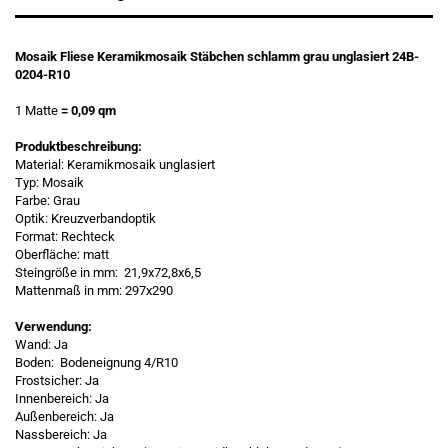
Mosaik Fliese Keramikmosaik Stäbchen schlamm grau unglasiert 24B-
0204-R10
1 Matte
= 0,09 qm
Produktbeschreibung:
Material: Keramikmosaik unglasiert
Typ: Mosaik
Farbe: Grau
Optik: Kreuzverbandoptik
Format: Rechteck
Oberfläche: matt
Steingröße in mm: 21,9x72,8x6,5
Mattenmaß in mm: 297x290
Verwendung:
Wand: Ja
Boden: Bodeneignung 4/R10
Frostsicher: Ja
Innenbereich: Ja
Außenbereich: Ja
Nassbereich: Ja