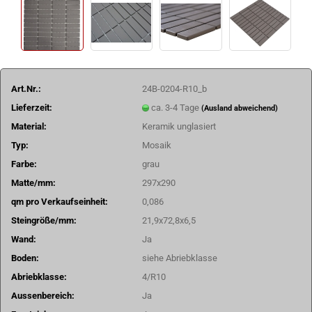
Art.Nr.:
24B-0204-R10_b
Lieferzeit:
ca. 3-4 Tage
(Ausland abweichend)
Material:
Keramik unglasiert
Typ:
Mosaik
Farbe:
grau
Matte/mm:
297x290
qm pro Verkaufseinheit:
0,086
Steingröße/mm:
21,9x72,8x6,5
Wand:
Ja
Boden:
siehe Abriebklasse
Abriebklasse:
4/R10
Aussenbereich:
Ja