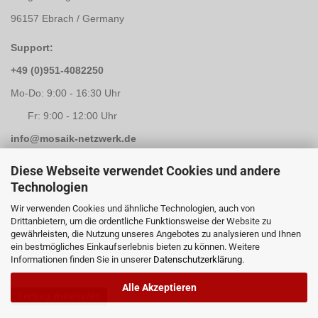
96157 Ebrach / Germany
Support:
+49 (0)951-4082250
Mo-Do: 9:00 - 16:30 Uhr
Fr: 9:00 - 12:00 Uhr
info@mosaik-netzwerk.de
Retouren Adresse:
Diese Webseite verwendet Cookies und andere
Technologien
Mosaik-Netzwerk
Wir verwenden Cookies und ähnliche Technologien, auch von
Kapellenstrasse 3
Drittanbietern, um die ordentliche Funktionsweise der Website zu
gewährleisten, die Nutzung unseres Angebotes zu analysieren und Ihnen
96117 Memmelsdorf / Lichteneiche
ein bestmögliches Einkaufserlebnis bieten zu können. Weitere
Informationen finden Sie in unserer
Datenschutzerklärung
.
Alle Akzeptieren
Vertrag widerrufen