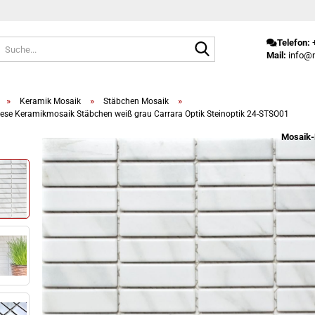
Suche...
Telefon:
+
Mail:
info@m
»
»
»
Keramik Mosaik
Stäbchen Mosaik
iese Keramikmosaik Stäbchen weiß grau Carrara Optik Steinoptik 24-STSO01
Mosaik-