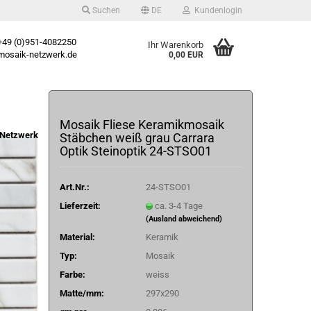
Suchen
DE
Kundenlogin
49 (0)951-4082250
Ihr Warenkorb
osaik-netzwerk.de
0,00 EUR
Mosaik Fliese Keramikmosaik
Netzwerk
Stäbchen weiß grau Carrara
Optik Steinoptik 24-STSO01
Art.Nr.:
24-STSO01
Lieferzeit:
ca. 3-4 Tage
(Ausland abweichend)
Material:
Keramik
Typ:
Mosaik
Farbe:
weiss
Matte/mm:
297x290