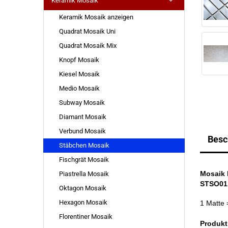
Keramik Mosaik
Keramik Mosaik anzeigen
Quadrat Mosaik Uni
Quadrat Mosaik Mix
Knopf Mosaik
Kiesel Mosaik
Medio Mosaik
Subway Mosaik
Diamant Mosaik
Verbund Mosaik
Besc
Stäbchen Mosaik
Fischgrät Mosaik
Mosaik 
Piastrella Mosaik
STSO01
Oktagon Mosaik
Hexagon Mosaik
1 Matte
Florentiner Mosaik
Produkt