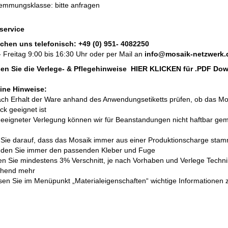
emmungsklasse: bitte anfragen
service
ichen uns telefonisch:
+49 (0) 951- 4082250
 Freitag 9:00 bis 16:30 Uhr oder per Mail an
info@mosaik-netzwerk.
esen Sie die Verlege- & Pflegehinweise
HIER KLICKEN
für .PDF Do
ine Hinweise:
nach Erhalt der Ware anhand des Anwendungsetiketts prüfen, ob das Mo
k geeignet ist
geeigneter Verlegung können wir für Beanstandungen nicht haftbar ge
 Sie darauf, dass das Mosaik immer aus einer Produktionscharge stam
nden Sie immer den passenden Kleber und Fuge
len Sie mindestens 3% Verschnitt, je nach Vorhaben und Verlege Techni
chend mehr
lesen Sie im Menüpunkt „Materialeigenschaften“ wichtige Informationen 