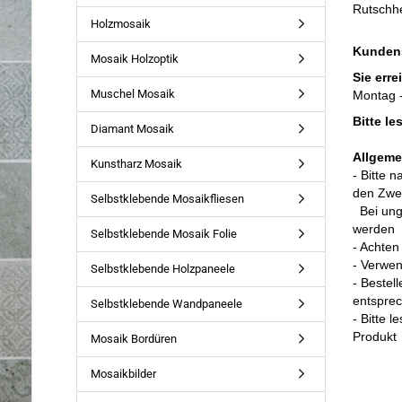
Rutschh
Holzmosaik
Kunden
Mosaik Holzoptik
Sie erre
Muschel Mosaik
Montag -
Bitte l
Diamant Mosaik
Allgeme
Kunstharz Mosaik
- Bitte 
den Zwec
Selbstklebende Mosaikfliesen
Bei un
werden
Selbstklebende Mosaik Folie
- Achten
- Verwe
Selbstklebende Holzpaneele
- Bestel
entspre
Selbstklebende Wandpaneele
- Bitte 
Produkt
Mosaik Bordüren
Mosaikbilder