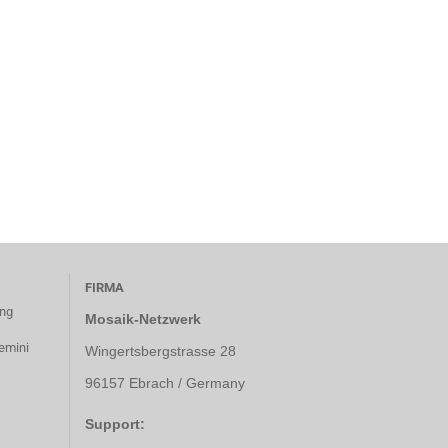
FIRMA
ung
Mosaik-Netzwerk
emini
Wingertsbergstrasse 28
96157 Ebrach / Germany
Support: