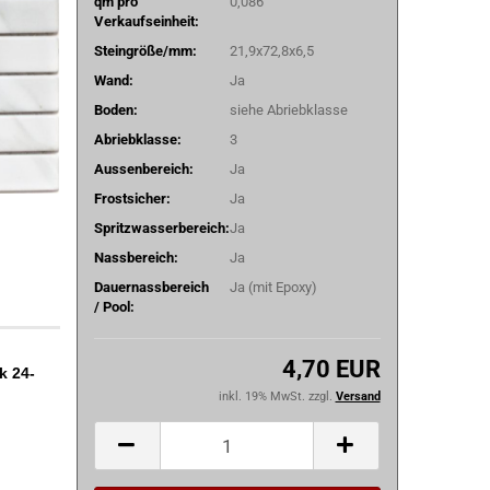
qm pro
0,086
Verkaufseinheit:
Steingröße/mm:
21,9x72,8x6,5
Wand:
Ja
Boden:
siehe Abriebklasse
Abriebklasse:
3
Aussenbereich:
Ja
Frostsicher:
Ja
Spritzwasserbereich:
Ja
Nassbereich:
Ja
Dauernassbereich
Ja (mit Epoxy)
/ Pool:
4,70 EUR
k 24-
inkl. 19% MwSt. zzgl.
Versand