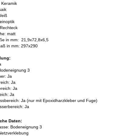
: Keramik
saik
Weiß
einoptik
 Rechteck
he: matt
öße in mm:
21,9x72,8x6,5
aß in mm: 297x290
dung:
a
Bodeneignung 3
her: Ja
eich: Ja
reich: Ja
ich: Ja
sbereich: Ja (nur mit Epoxidharzkleber und Fuge)
sserbereich: Ja
che Daten:
lasse: Bodeneignung 3
Netzverklebung