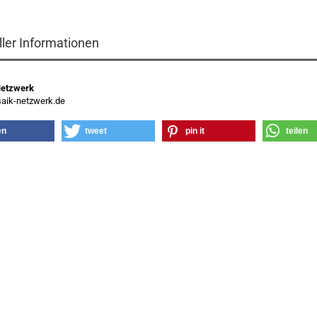
ller Informationen
Netzwerk
ik-netzwerk.de
en
tweet
pin it
teilen