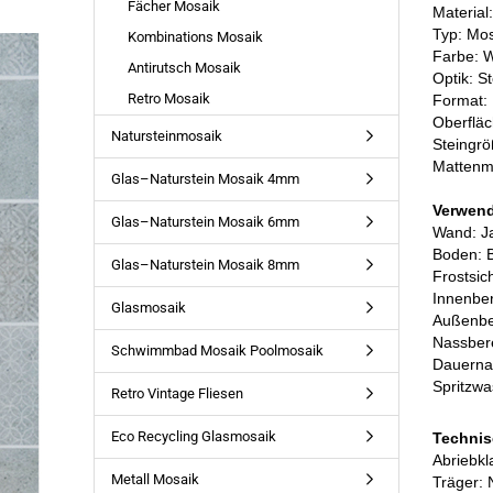
Fächer Mosaik
Material
Typ: Mo
Kombinations Mosaik
Farbe: 
Antirutsch Mosaik
Optik: St
Retro Mosaik
Format:
Oberfläc
Natursteinmosaik
Steingr
Mattenm
Glas–Naturstein Mosaik 4mm
Verwen
Glas–Naturstein Mosaik 6mm
Wand: J
Boden: 
Glas–Naturstein Mosaik 8mm
Frostsic
Innenber
Glasmosaik
Außenbe
Nassbere
Schwimmbad Mosaik Poolmosaik
Dauernas
Spritzwa
Retro Vintage Fliesen
Eco Recycling Glasmosaik
Technis
Abriebk
Metall Mosaik
Träger: 