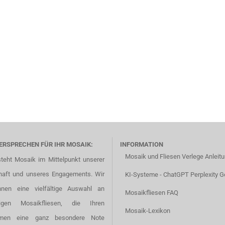
ERSPRECHEN FÜR IHR MOSAIK:
INFORMATION
Mosaik und Fliesen Verlege Anleit
steht Mosaik im Mittelpunkt unserer
haft und unseres Engagements. Wir
KI-Systeme - ChatGPT Perplexity G
hnen eine vielfältige Auswahl an
Mosaikfliesen FAQ
tigen Mosaikfliesen, die Ihren
Mosaik-Lexikon
men eine ganz besondere Note