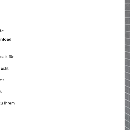
de
wnload
saik für
macht
mt
k
zu Ihrem