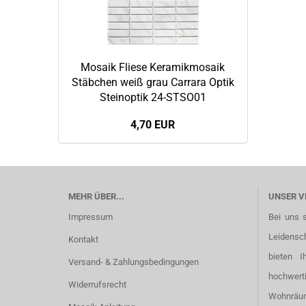
Mosaik Fliese Keramikmosaik
Stäbchen weiß grau Carrara Optik
Steinoptik 24-STSO01
4,70 EUR
MEHR ÜBER...
UNSER V
Impressum
Bei uns 
Leidensc
Kontakt
bieten I
Versand- & Zahlungsbedingungen
hochwer
Widerrufsrecht
Wohnräu