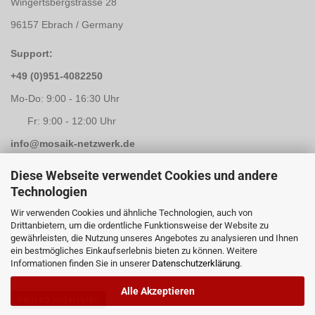
Wingertsbergstrasse 28
96157 Ebrach / Germany
Support:
+49 (0)951-4082250
Mo-Do: 9:00 - 16:30 Uhr
Fr: 9:00 - 12:00 Uhr
info@mosaik-netzwerk.de
Retouren Adresse:
Diese Webseite verwendet Cookies und andere
Technologien
Mosaik-Netzwerk
Wir verwenden Cookies und ähnliche Technologien, auch von
Kapellenstrasse 3
Drittanbietern, um die ordentliche Funktionsweise der Website zu
gewährleisten, die Nutzung unseres Angebotes zu analysieren und Ihnen
96117 Memmelsdorf / Lichteneiche
ein bestmögliches Einkaufserlebnis bieten zu können. Weitere
Informationen finden Sie in unserer
Datenschutzerklärung
.
Alle Akzeptieren
Vertrag widerrufen