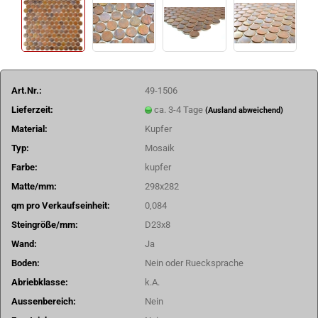
Art.Nr.:
49-1506
Lieferzeit:
ca. 3-4 Tage
(Ausland abweichend)
Material:
Kupfer
Typ:
Mosaik
Farbe:
kupfer
Matte/mm:
298x282
qm pro Verkaufseinheit:
0,084
Steingröße/mm:
D23x8
Wand:
Ja
Boden:
Nein oder Ruecksprache
Abriebklasse:
k.A.
Aussenbereich:
Nein