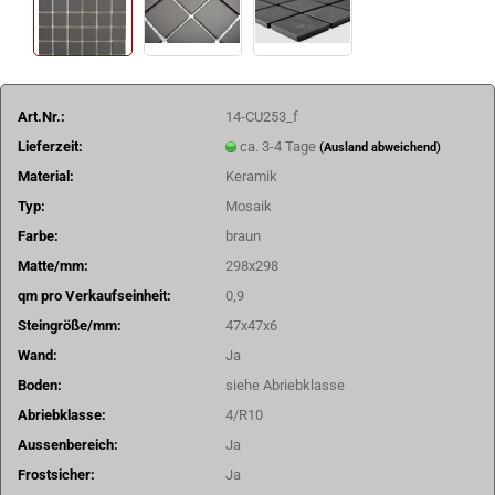
Art.Nr.:
14-CU253_f
Lieferzeit:
ca. 3-4 Tage
(Ausland abweichend)
Material:
Keramik
Typ:
Mosaik
Farbe:
braun
Matte/mm:
298x298
qm pro Verkaufseinheit:
0,9
Steingröße/mm:
47x47x6
Wand:
Ja
Boden:
siehe Abriebklasse
Abriebklasse:
4/R10
Aussenbereich:
Ja
Frostsicher:
Ja