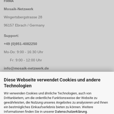
FIRMA
Mosaik-Netzwerk
Wingertsbergstrasse 28
96157 Ebrach / Germany
Support:
+49 (0)951-4082250
Mo-Do: 9:00 - 16:30 Uhr
Fr: 9:00 - 12:00 Uhr
info@mosaik-netzwerk.de
Retouren Adresse:
Diese Webseite verwendet Cookies und andere
Technologien
Mosaik-Netzwerk
Wir verwenden Cookies und ähnliche Technologien, auch von
Kapellenstrasse 3
Drittanbietern, um die ordentliche Funktionsweise der Website zu
gewährleisten, die Nutzung unseres Angebotes zu analysieren und Ihnen
96117 Memmelsdorf / Lichteneiche
ein bestmögliches Einkaufserlebnis bieten zu können. Weitere
Informationen finden Sie in unserer
Datenschutzerklärung
.