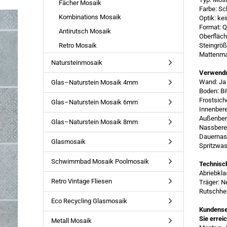
Fächer Mosaik
Farbe: S
Kombinations Mosaik
Optik: ke
Format: Q
Antirutsch Mosaik
Oberfläch
Retro Mosaik
Steingrö
Mattenma
Natursteinmosaik
Verwend
Wand: Ja
Glas–Naturstein Mosaik 4mm
Boden: Bi
Frostsich
Glas–Naturstein Mosaik 6mm
Innenbere
Außenber
Glas–Naturstein Mosaik 8mm
Nassbere
Dauernass
Glasmosaik
Spritzwas
Schwimmbad Mosaik Poolmosaik
Technisc
Abriebkla
Retro Vintage Fliesen
Träger: N
Rutschhe
Eco Recycling Glasmosaik
Kundense
Sie errei
Metall Mosaik