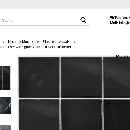
Suche...
Telefon:
+
Mail:
info@m
»
»
»
Keramik Mosaik
Piastrella Mosaik
ramik schwarz glaenzend - 10 Mosaikblaetter
Mosaik-