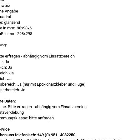
chwarz
ine Angabe
uadrat
e: glänzend
ße in mm: 98x98x6
ß in mm: 298x298
ung:
tte erfragen - abhängig vom Einsatzbereich
er: Ja
ich: Ja
eich: Ja
ich: Ja
bereich: Ja (nur mit Epoxidharzkleber und Fuge)
serbereich: Ja
he Daten:
sse: Bitte erfragen - abhängig vom Einsatzbereich
etzverklebung
mmungsklasse: bitte anfragen
rvice
chen uns telefonisch:
+49 (0) 951- 4082250