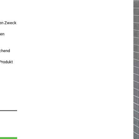
 den Zweck
den
echend
 Produkt