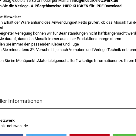
Freitag 9:00 bis 16:30 Uhr oder per Mail an
info@mosaik-netzwerk.de
en Sie die Verlege- & Pflegehinweise
HIER KLICKEN
für .PDF Download
ne Hinweise:
ach Erhalt der Ware anhand des Anwendungsetiketts prüfen, ob das Mosaik für
ist
igneter Verlegung können wir für Beanstandungen nicht haftbar gemacht wer
Sie darauf, dass das Mosaik immer aus einer Produktionscharge stammt
den Sie immer den passenden Kleber und Fuge
en Sie mindestens 3% Verschnitt, je nach Vorhaben und Verlege Technik entspr
esen Sie im Menüpunkt „Materialeigenschaften“ wichtige Informationen zu Ihrem
ller Informationen
Netzwerk
ik-netzwerk.de