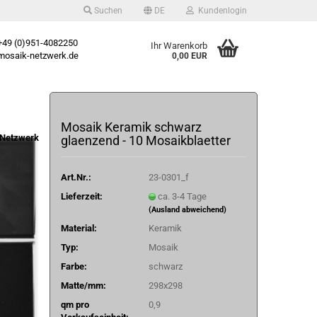
Suchen
DE
Kundenlogin
49 (0)951-4082250
Ihr Warenkorb
osaik-netzwerk.de
0,00 EUR
Mosaik Keramik schwarz
Netzwerk
glaenzend - 10 Mosaikblaetter
Art.Nr.:
23-0301_f
Lieferzeit:
ca. 3-4 Tage
(Ausland abweichend)
Material:
Keramik
Typ:
Mosaik
Farbe:
schwarz
Matte/mm:
298x298
qm pro
0,9