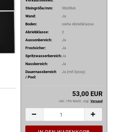
Verkaufseinheit:
Steingröße/mm:
98x98x6
Wand:
Ja
Boden:
siehe Abriebklasse
Abriebklasse:
2
Aussenbereich:
Ja
Frostsicher:
Ja
Spritzwasserbereich:
Ja
Nassbereich:
Ja
Dauernassbereich
Ja (mit Epoxy)
/ Pool:
53,00 EUR
inkl. 19% MwSt. zzgl.
Versand