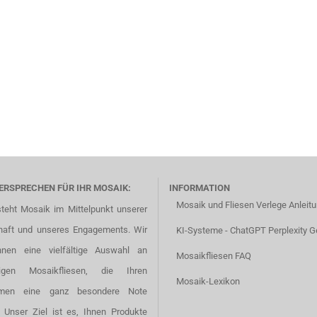
ERSPRECHEN FÜR IHR MOSAIK:
INFORMATION
Mosaik und Fliesen Verlege Anleit
steht Mosaik im Mittelpunkt unserer
haft und unseres Engagements. Wir
KI-Systeme - ChatGPT Perplexity G
hnen eine vielfältige Auswahl an
Mosaikfliesen FAQ
tigen Mosaikfliesen, die Ihren
Mosaik-Lexikon
men eine ganz besondere Note
. Unser Ziel ist es, Ihnen Produkte