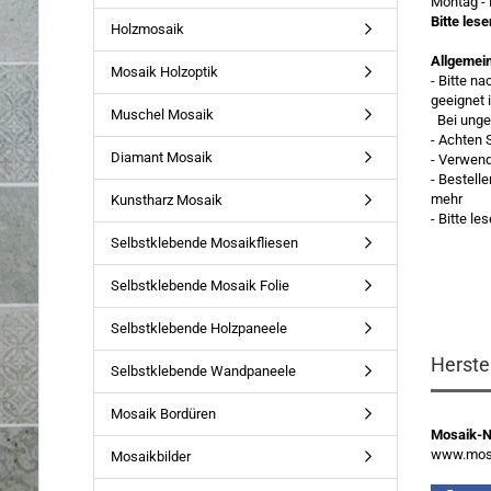
Montag - 
Bitte les
Holzmosaik
Allgemei
Mosaik Holzoptik
- Bitte n
geeignet 
Muschel Mosaik
Bei ungee
- Achten 
Diamant Mosaik
- Verwen
- Bestell
mehr
Kunstharz Mosaik
- Bitte l
Selbstklebende Mosaikfliesen
Selbstklebende Mosaik Folie
Selbstklebende Holzpaneele
Herste
Selbstklebende Wandpaneele
Mosaik Bordüren
Mosaik-
www.mosa
Mosaikbilder