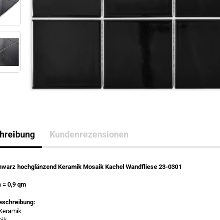
hreibung
Kundenrezensionen
chwarz hochglänzend Keramik Mosaik Kachel Wandfliese 23-0301
n
= 0,9 qm
eschreibung:
 Keramik
aik