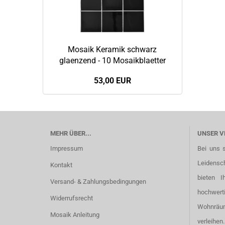
Mosaik Keramik schwarz
glaenzend - 10 Mosaikblaetter
53,00 EUR
MEHR ÜBER...
UNSER V
Impressum
Bei uns 
Leidensc
Kontakt
bieten I
Versand- & Zahlungsbedingungen
hochwer
Widerrufsrecht
Wohnräu
Mosaik Anleitung
verleihen