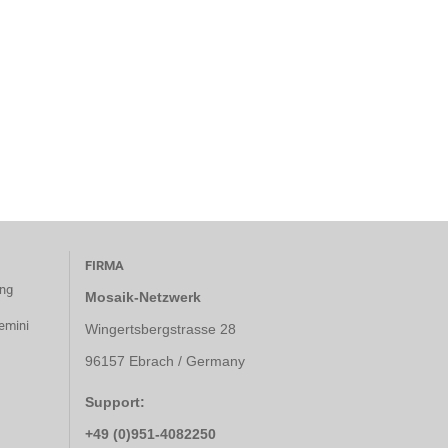
FIRMA
ung
Mosaik-Netzwerk
emini
Wingertsbergstrasse 28
96157 Ebrach / Germany
Support:
+49 (0)951-4082250