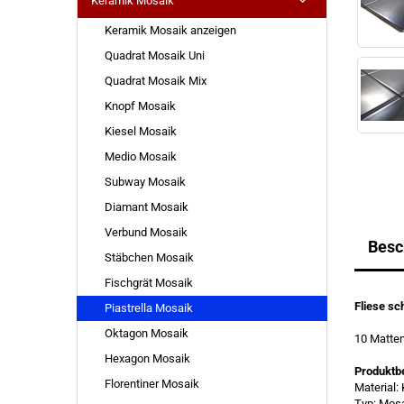
Keramik Mosaik
Keramik Mosaik anzeigen
Quadrat Mosaik Uni
Quadrat Mosaik Mix
Knopf Mosaik
Kiesel Mosaik
Medio Mosaik
Subway Mosaik
Diamant Mosaik
Verbund Mosaik
Besc
Stäbchen Mosaik
Fischgrät Mosaik
Fliese s
Piastrella Mosaik
Oktagon Mosaik
10 Matte
Hexagon Mosaik
Produktb
Florentiner Mosaik
Material:
Typ: Mos