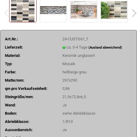
Art.Nr.:
24-CUSTG61_f
Lieferzeit:
ca. 3-4 Tage
(Ausland abweichend)
Material:
Keramik unglasiert
Typ:
Mosaik
Farbe:
hellbeige grau
Matte/mm:
297x290
qm pro Verkaufseinheit:
0,86
Steingröße/mm:
21,9x72,8x6,5
Wand:
Ja
Boden:
siehe Abriebklasse
Abriebklasse:
1/R10
Aussenbereich:
Ja