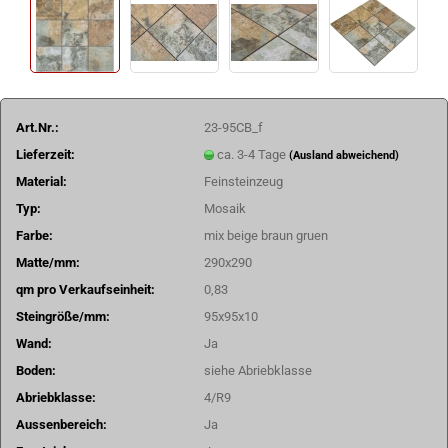
Art.Nr.:
23-95CB_f
Lieferzeit:
ca. 3-4 Tage
(Ausland abweichend)
Material:
Feinsteinzeug
Typ:
Mosaik
Farbe:
mix beige braun gruen
Matte/mm:
290x290
qm pro Verkaufseinheit:
0,83
Steingröße/mm:
95x95x10
Wand:
Ja
Boden:
siehe Abriebklasse
Abriebklasse:
4/R9
Aussenbereich:
Ja