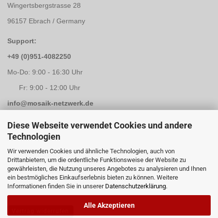
Wingertsbergstrasse 28
96157 Ebrach / Germany
Support:
+49 (0)951-4082250
Mo-Do: 9:00 - 16:30 Uhr
Fr: 9:00 - 12:00 Uhr
info@mosaik-netzwerk.de
Retouren Adresse:
Diese Webseite verwendet Cookies und andere
Technologien
Mosaik-Netzwerk
Wir verwenden Cookies und ähnliche Technologien, auch von
Kapellenstrasse 3
Drittanbietern, um die ordentliche Funktionsweise der Website zu
gewährleisten, die Nutzung unseres Angebotes zu analysieren und Ihnen
96117 Memmelsdorf / Lichteneiche
ein bestmögliches Einkaufserlebnis bieten zu können. Weitere
Informationen finden Sie in unserer
Datenschutzerklärung
.
Alle Akzeptieren
Vertrag widerrufen