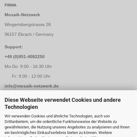
FIRMA
Mosaik-Netzwerk
Wingertsbergstrasse 28
96157 Ebrach / Germany
Support:
+49 (0)951-4082250
Mo-Do: 9:00 - 16:30 Uhr
Fr: 9:00 - 12:00 Uhr
info@mosaik-netzwerk.de
Retouren Adresse:
Diese Webseite verwendet Cookies und andere
Technologien
Mosaik-Netzwerk
Wir verwenden Cookies und ähnliche Technologien, auch von
Kapellenstrasse 3
Drittanbietern, um die ordentliche Funktionsweise der Website zu
gewährleisten, die Nutzung unseres Angebotes zu analysieren und Ihnen
96117 Memmelsdorf / Lichteneiche
ein bestmögliches Einkaufserlebnis bieten zu können. Weitere