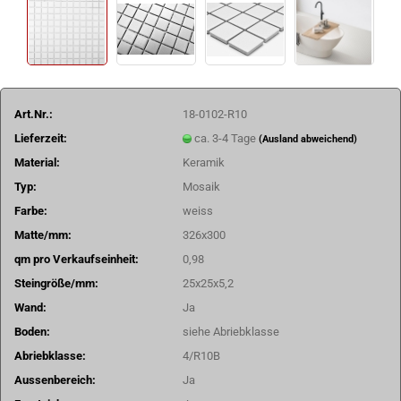
Art.Nr.:
18-0102-R10
Lieferzeit:
ca. 3-4 Tage
(Ausland abweichend)
Material:
Keramik
Typ:
Mosaik
Farbe:
weiss
Matte/mm:
326x300
qm pro Verkaufseinheit:
0,98
Steingröße/mm:
25x25x5,2
Wand:
Ja
Boden:
siehe Abriebklasse
Abriebklasse:
4/R10B
Aussenbereich:
Ja