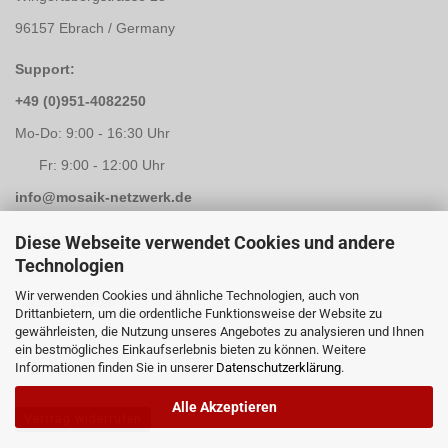
96157 Ebrach / Germany
Support:
+49 (0)951-4082250
Mo-Do: 9:00 - 16:30 Uhr
Fr: 9:00 - 12:00 Uhr
info@mosaik-netzwerk.de
Retouren Adresse:
Diese Webseite verwendet Cookies und andere
Technologien
Mosaik-Netzwerk
Wir verwenden Cookies und ähnliche Technologien, auch von
Kapellenstrasse 3
Drittanbietern, um die ordentliche Funktionsweise der Website zu
gewährleisten, die Nutzung unseres Angebotes zu analysieren und Ihnen
96117 Memmelsdorf / Lichteneiche
ein bestmögliches Einkaufserlebnis bieten zu können. Weitere
Informationen finden Sie in unserer
Datenschutzerklärung
.
Alle Akzeptieren
Vertrag widerrufen