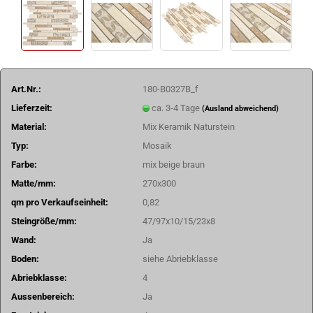
Art.Nr.:
180-B0327B_f
Lieferzeit:
ca. 3-4 Tage
(Ausland abweichend)
Material:
Mix Keramik Naturstein
Typ:
Mosaik
Farbe:
mix beige braun
Matte/mm:
270x300
qm pro Verkaufseinheit:
0,82
Steingröße/mm:
47/97x10/15/23x8
Wand:
Ja
Boden:
siehe Abriebklasse
Abriebklasse:
4
Aussenbereich:
Ja