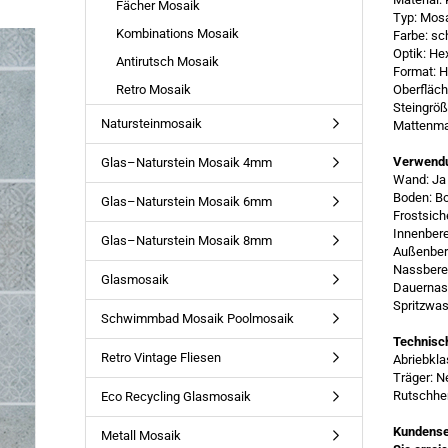
Fächer Mosaik
Typ: Mos
Kombinations Mosaik
Farbe: s
Optik: He
Antirutsch Mosaik
Format: 
Retro Mosaik
Oberfläch
Steingrö
Natursteinmosaik
Mattenma
Verwend
Glas–Naturstein Mosaik 4mm
Wand: Ja
Boden: B
Glas–Naturstein Mosaik 6mm
Frostsich
Innenbere
Glas–Naturstein Mosaik 8mm
Außenber
Nassbere
Glasmosaik
Dauernass
Spritzwas
Schwimmbad Mosaik Poolmosaik
Technisc
Retro Vintage Fliesen
Abriebkl
Träger: N
Rutschhe
Eco Recycling Glasmosaik
Kundense
Metall Mosaik