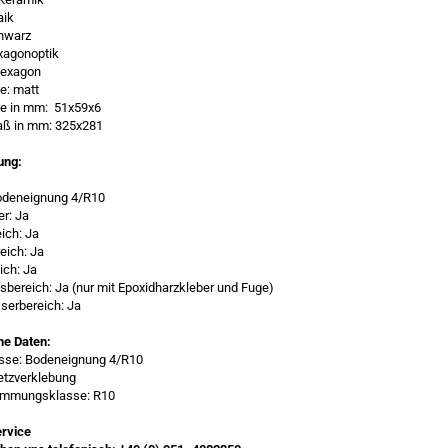
aik
chwarz
xagonoptik
Hexagon
e: matt
ße in mm: 51x59x6
ß in mm: 325x281
ung:
odeneignung 4/R10
er: Ja
ich: Ja
eich: Ja
ich: Ja
bereich: Ja (nur mit Epoxidharzkleber und Fuge)
serbereich: Ja
he Daten:
asse: Bodeneignung 4/R10
etzverklebung
mmungsklasse: R10
rvice