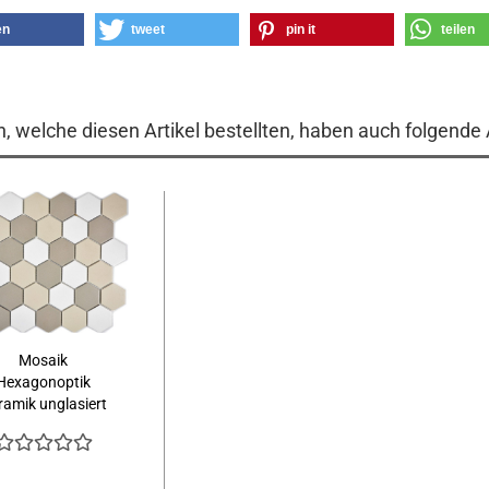
en
tweet
pin it
teilen
, welche diesen Artikel bestellten, haben auch folgende A
Mosaik
Hexagonoptik
ramik unglasiert
mix...