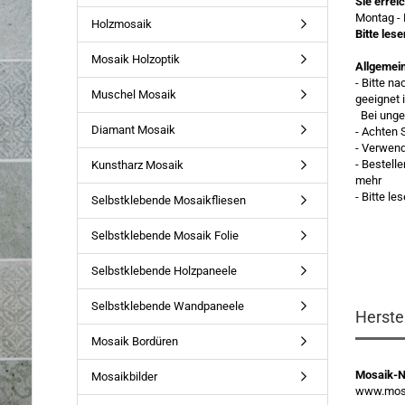
Sie errei
Montag - 
Holzmosaik
Bitte les
Mosaik Holzoptik
Allgemei
- Bitte n
Muschel Mosaik
geeignet 
Bei ungee
Diamant Mosaik
- Achten 
- Verwen
- Bestell
Kunstharz Mosaik
mehr
- Bitte l
Selbstklebende Mosaikfliesen
Selbstklebende Mosaik Folie
Selbstklebende Holzpaneele
Selbstklebende Wandpaneele
Herste
Mosaik Bordüren
Mosaik-
Mosaikbilder
www.mosa