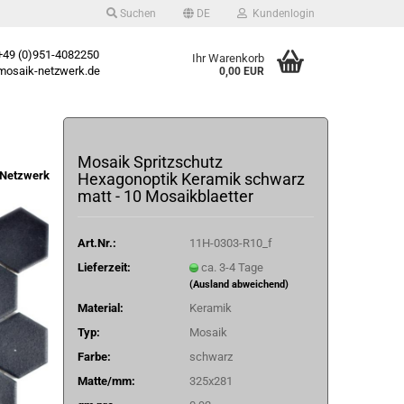
Suchen
DE
Kundenlogin
49 (0)951-4082250
Ihr Warenkorb
osaik-netzwerk.de
0,00 EUR
Mosaik Spritzschutz
Netzwerk
Hexagonoptik Keramik schwarz
matt - 10 Mosaikblaetter
Art.Nr.:
11H-0303-R10_f
Lieferzeit:
ca. 3-4 Tage
(Ausland abweichend)
Material:
Keramik
Typ:
Mosaik
Farbe:
schwarz
Matte/mm:
325x281