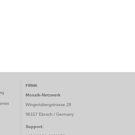
FIRMA
ung
Mosaik-Netzwerk
emini
Wingertsbergstrasse 28
96157 Ebrach / Germany
Support: