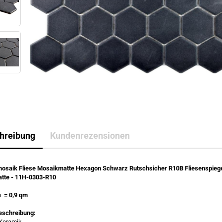
hreibung
Kundenrezensionen
osaik Fliese Mosaikmatte Hexagon Schwarz Rutschsicher R10B Fliesenspieg
atte - 11H-0303-R10
en
= 0,9 qm
eschreibung:
 Keramik