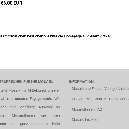
66,00 EUR
re Informationen besuchen Sie bitte die
Homepage
zu diesem Artikel.
ERSPRECHEN FÜR IHR MOSAIK:
INFORMATION
Mosaik und Fliesen Verlege Anleit
steht Mosaik im Mittelpunkt unserer
haft und unseres Engagements. Wir
KI-Systeme - ChatGPT Perplexity G
hnen eine vielfältige Auswahl an
Mosaikfliesen FAQ
tigen Mosaikfliesen, die Ihren
Mosaik-Lexikon
men eine ganz besondere Note