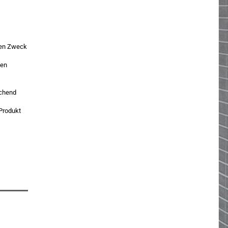
 den Zweck
den
echend
 Produkt