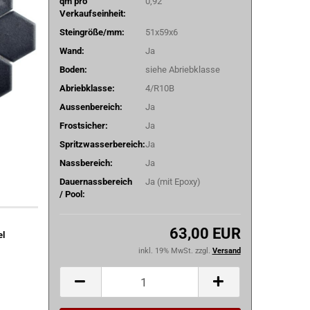
qm pro
0,92
Verkaufseinheit:
Steingröße/mm:
51x59x6
Wand:
Ja
Boden:
siehe Abriebklasse
Abriebklasse:
4/R10B
Aussenbereich:
Ja
Frostsicher:
Ja
Spritzwasserbereich:
Ja
Nassbereich:
Ja
Dauernassbereich
Ja (mit Epoxy)
/ Pool:
63,00 EUR
el
inkl. 19% MwSt. zzgl.
Versand