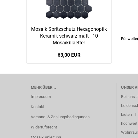
Mosaik Spritzschutz Hexagonoptik
Keramik schwarz matt - 10
Für weite
Mosaikblaetter
63,00 EUR
MEHR ÜBER...
UNSER V
Impressum
Bei uns 
Leidensc
Kontakt
bieten I
Versand- & Zahlungsbedingungen
hochwer
Widerrufsrecht
Wohnräu
Mosaik Anleitung