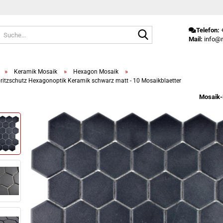
Suche...
Telefon:
+
Mail:
info@m
»
»
»
Keramik Mosaik
Hexagon Mosaik
ritzschutz Hexagonoptik Keramik schwarz matt - 10 Mosaikblaetter
Mosaik-