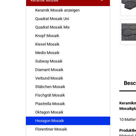
Keramik Mosaik
Keramik Mosaik anzeigen
Quadrat Mosaik Uni
Quadrat Mosaik Mix
Knopf Mosaik
Kiesel Mosaik
Medio Mosaik
Subway Mosaik
Diamant Mosaik
Verbund Mosaik
Besc
Stäbchen Mosaik
Fischgrät Mosaik
Keramikm
Piastrella Mosaik
Mosaikpl
Oktagon Mosaik
10 Matt
Hexagon Mosaik
Florentiner Mosaik
Produktb
Material: