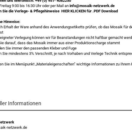
chen uns telefonisch:
+49 (0) 951- 4082250
Freitag 9:00 bis 16:30 Uhr oder per Mail an
info@mosaik-netzwerk.de
en Sie die Verlege- & Pflegehinweise
HIER KLICKEN
für .PDF Download
ne Hinweise:
ach Erhalt der Ware anhand des Anwendungsetiketts prüfen, ob das Mosaik für
ist
igneter Verlegung können wir für Beanstandungen nicht haftbar gemacht wer
Sie darauf, dass das Mosaik immer aus einer Produktionscharge stammt
den Sie immer den passenden Kleber und Fuge
en Sie mindestens 3% Verschnitt, je nach Vorhaben und Verlege Technik entspr
esen Sie im Menüpunkt „Materialeigenschaften“ wichtige Informationen zu Ihrem
ller Informationen
Netzwerk
ik-netzwerk.de