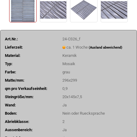
Art.Nr.:
24-CS26_f
Lieferzeit:
ca. 1 Woche
(Ausland abweichend)
Material:
Keramik
Typ:
Mosaik
Farbe:
grau
Matte/mm:
296x299
qm pro Verkaufseinheit:
0,9
Steingröße/mm:
20x145x7,5
Wand:
Ja
Boden:
Nein oder Ruecksprache
Abriebklasse:
2
Aussenbereich:
Ja