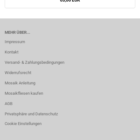
63,00 EUR
MEHR ÜBER...
Impressum
Kontakt
Versand- & Zahlungsbedingungen
Widerrufsrecht
Mosaik Anleitung
Mosaikfliesen kaufen
AGB
Privatsphäre und Datenschutz
Cookie Einstellungen