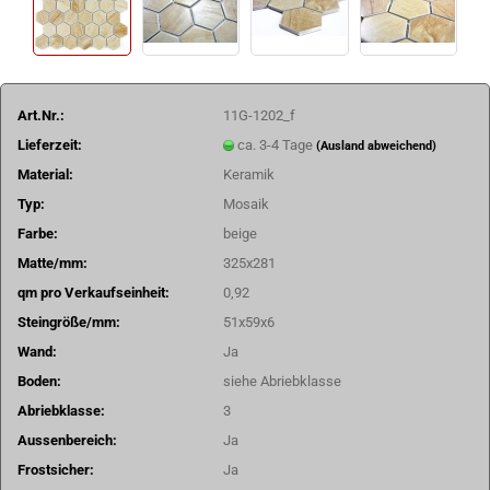
Art.Nr.:
11G-1202_f
Lieferzeit:
ca. 3-4 Tage
(Ausland abweichend)
Material:
Keramik
Typ:
Mosaik
Farbe:
beige
Matte/mm:
325x281
qm pro Verkaufseinheit:
0,92
Steingröße/mm:
51x59x6
Wand:
Ja
Boden:
siehe Abriebklasse
Abriebklasse:
3
Aussenbereich:
Ja
Frostsicher:
Ja