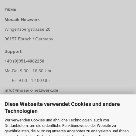
FIRMA
Mosaik-Netzwerk
Wingertsbergstrasse 28
96157 Ebrach / Germany
Support:
+49 (0)951-4082250
Mo-Do: 9:00 - 16:30 Uhr
Fr: 9:00 - 12:00 Uhr
info@mosaik-netzwerk.de
Retouren Adresse:
Diese Webseite verwendet Cookies und andere
Technologien
Mosaik-Netzwerk
Wir verwenden Cookies und ähnliche Technologien, auch von
Kapellenstrasse 3
Drittanbietern, um die ordentliche Funktionsweise der Website zu
gewährleisten, die Nutzung unseres Angebotes zu analysieren und Ihnen
96117 Memmelsdorf / Lichteneiche