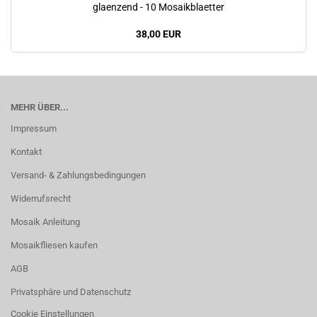
glaenzend - 10 Mosaikblaetter
38,00 EUR
MEHR ÜBER...
Impressum
Kontakt
Versand- & Zahlungsbedingungen
Widerrufsrecht
Mosaik Anleitung
Mosaikfliesen kaufen
AGB
Privatsphäre und Datenschutz
Cookie Einstellungen