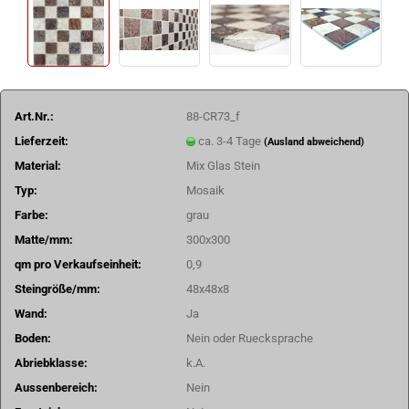
Art.Nr.:
88-CR73_f
Lieferzeit:
ca. 3-4 Tage
(Ausland abweichend)
Material:
Mix Glas Stein
Typ:
Mosaik
Farbe:
grau
Matte/mm:
300x300
qm pro Verkaufseinheit:
0,9
Steingröße/mm:
48x48x8
Wand:
Ja
Boden:
Nein oder Ruecksprache
Abriebklasse:
k.A.
Aussenbereich:
Nein