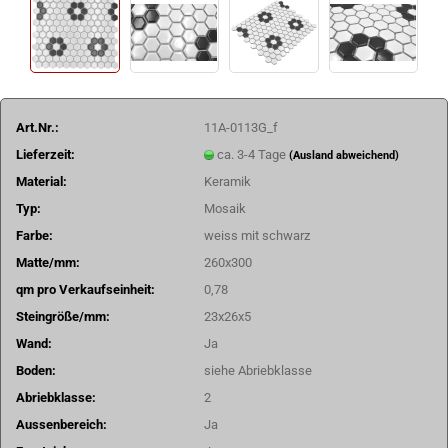
Art.Nr.:
11A-0113G_f
Lieferzeit:
ca. 3-4 Tage
(Ausland abweichend)
Material:
Keramik
Typ:
Mosaik
Farbe:
weiss mit schwarz
Matte/mm:
260x300
qm pro Verkaufseinheit:
0,78
Steingröße/mm:
23x26x5
Wand:
Ja
Boden:
siehe Abriebklasse
Abriebklasse:
2
Aussenbereich:
Ja