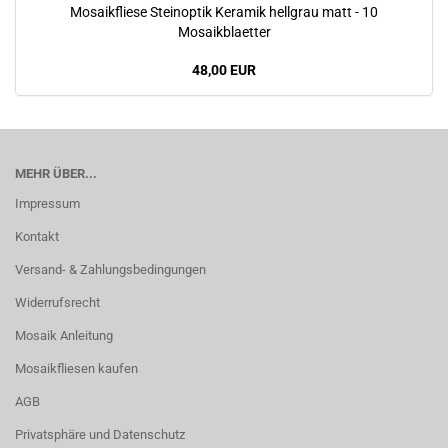
Mosaikfliese Steinoptik Keramik hellgrau matt - 10
Mosaikblaetter
48,00 EUR
MEHR ÜBER...
Impressum
Kontakt
Versand- & Zahlungsbedingungen
Widerrufsrecht
Mosaik Anleitung
Mosaikfliesen kaufen
AGB
Privatsphäre und Datenschutz