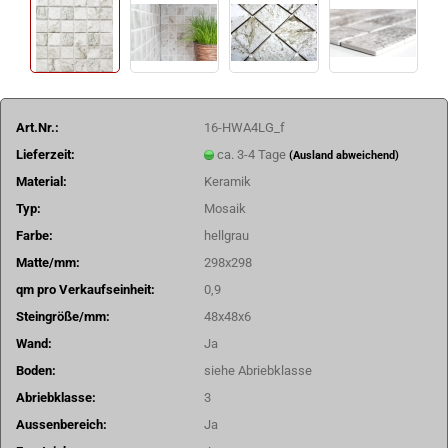
Art.Nr.:
16-HWA4LG_f
Lieferzeit:
ca. 3-4 Tage
(Ausland abweichend)
Material:
Keramik
Typ:
Mosaik
Farbe:
hellgrau
Matte/mm:
298x298
qm pro Verkaufseinheit:
0,9
Steingröße/mm:
48x48x6
Wand:
Ja
Boden:
siehe Abriebklasse
Abriebklasse:
3
Aussenbereich:
Ja