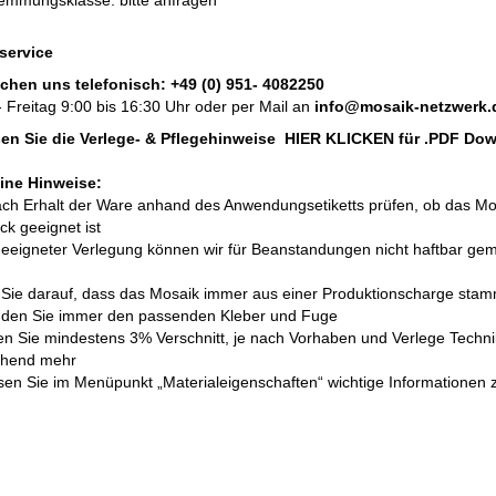
emmungsklasse: bitte anfragen
service
ichen uns telefonisch:
+49 (0) 951- 4082250
 Freitag 9:00 bis 16:30 Uhr oder per Mail an
info@mosaik-netzwerk.
esen Sie die Verlege- & Pflegehinweise
HIER KLICKEN
für .PDF Do
ine Hinweise:
nach Erhalt der Ware anhand des Anwendungsetiketts prüfen, ob das Mo
k geeignet ist
geeigneter Verlegung können wir für Beanstandungen nicht haftbar ge
 Sie darauf, dass das Mosaik immer aus einer Produktionscharge stam
nden Sie immer den passenden Kleber und Fuge
len Sie mindestens 3% Verschnitt, je nach Vorhaben und Verlege Techni
chend mehr
lesen Sie im Menüpunkt „Materialeigenschaften“ wichtige Informationen 