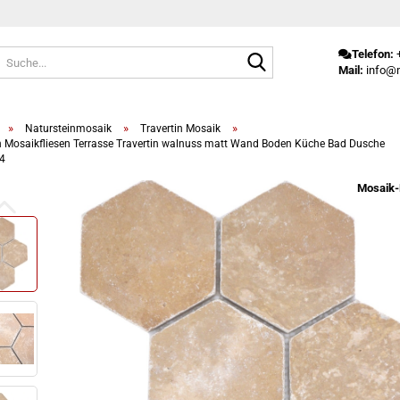
Suche...
Telefon:
+
Mail:
info@m
»
»
»
Natursteinmosaik
Travertin Mosaik
n Mosaikfliesen Terrasse Travertin walnuss matt Wand Boden Küche Bad Dusche
44
Mosaik-