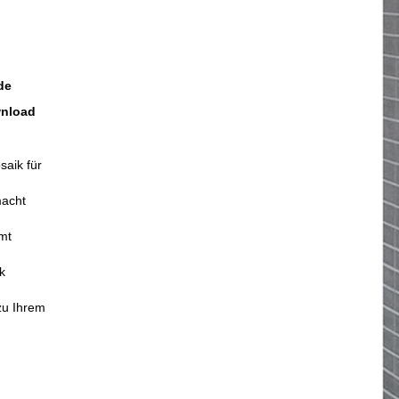
de
wnload
saik für
macht
mt
k
zu Ihrem