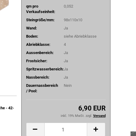
qm pro
0,052
Verkaufseinheit:
Steingröße/mm:
98x110x10
Wand:
Ja
Boden:
siehe Abriebklasse
Abriebklasse:
4
Aussenbereich:
Ja
Frostsicher:
Ja
Spritzwasserbereich:
Ja
Nassbereich:
Ja
Dauernassbereich
Nein
/ Pool:
6,90 EUR
he - 42-
inkl. 19% MwSt. zzgl.
Versand