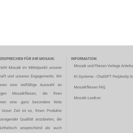
ERSPRECHEN FÜR IHR MOSAIK:
INFORMATION
Mosaik und Fliesen Verlege Anleit
steht Mosaik im Mittelpunkt unserer
haft und unseres Engagements. Wir
KI-Systeme - ChatGPT Perplexity G
hnen eine vielfältige Auswahl an
Mosaikfliesen FAQ
tigen Mosaikfliesen, die Ihren
Mosaik-Lexikon
men eine ganz besondere Note
. Unser Ziel ist es, Ihnen Produkte
usragender Qualität anzubieten, die
ästhetisch ansprechend als auch