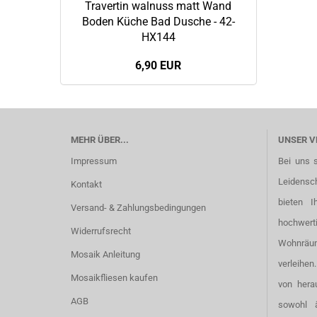
Travertin walnuss matt Wand
Boden Küche Bad Dusche - 42-
HX144
6,90 EUR
MEHR ÜBER...
UNSER V
Impressum
Bei uns 
Leidensc
Kontakt
bieten I
Versand- & Zahlungsbedingungen
hochwer
Widerrufsrecht
Wohnräu
Mosaik Anleitung
verleihen
Mosaikfliesen kaufen
von hera
AGB
sowohl 