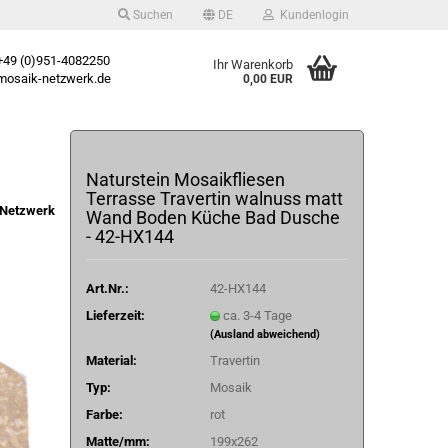
Suchen
DE
Kundenlogin
49 (0)951-4082250
Ihr Warenkorb
osaik-netzwerk.de
0,00 EUR
Naturstein Mosaikfliesen
Terrasse Travertin walnuss matt
Netzwerk
Wand Boden Küche Bad Dusche
- 42-HX144
Art.Nr.:
42-HX144
Lieferzeit:
ca. 3-4 Tage
(Ausland abweichend)
Material:
Travertin
Typ:
Mosaik
Farbe:
rot
Matte/mm:
199x262