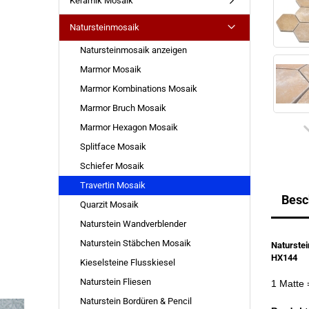
Keramik Mosaik
Natursteinmosaik
Natursteinmosaik anzeigen
Marmor Mosaik
Marmor Kombinations Mosaik
Marmor Bruch Mosaik
Marmor Hexagon Mosaik
Splitface Mosaik
Schiefer Mosaik
Travertin Mosaik
Besc
Quarzit Mosaik
Naturstein Wandverblender
Naturstein Stäbchen Mosaik
Naturste
HX144
Kieselsteine Flusskiesel
Naturstein Fliesen
1 Matte
Naturstein Bordüren & Pencil