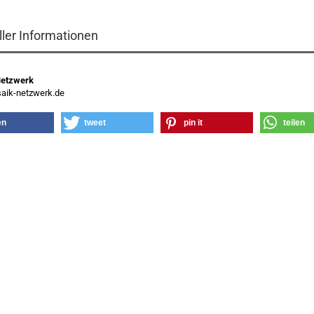
ller Informationen
Netzwerk
ik-netzwerk.de
en
tweet
pin it
teilen