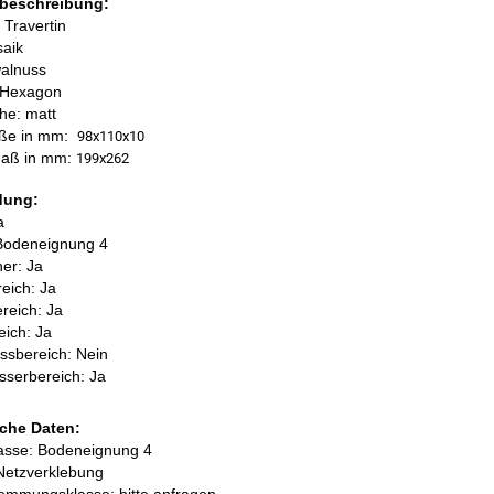
beschreibung:
 Travertin
saik
walnuss
 Hexagon
he: matt
öße in mm:
98x110x10
aß in mm:
199x262
dung:
a
Bodeneignung 4
her: Ja
eich: Ja
reich: Ja
ich: Ja
ssbereich: Nein
sserbereich: Ja
che Daten:
lasse: Bodeneignung 4
Netzverklebung