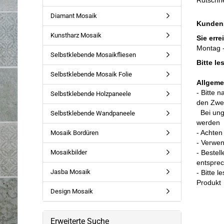
Rutschh
Diamant Mosaik
Kunden
Kunstharz Mosaik
Sie erre
Montag -
Selbstklebende Mosaikfliesen
Bitte l
Selbstklebende Mosaik Folie
Allgeme
- Bitte 
Selbstklebende Holzpaneele
den Zwec
Bei un
Selbstklebende Wandpaneele
werden
- Achten
Mosaik Bordüren
- Verwe
Mosaikbilder
- Bestel
entspre
Jasba Mosaik
- Bitte 
Produkt
Design Mosaik
Erweiterte Suche