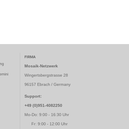
FIRMA
ung
Mosaik-Netzwerk
emini
Wingertsbergstrasse 28
96157 Ebrach / Germany
Support:
+49 (0)951-4082250
Mo-Do: 9:00 - 16:30 Uhr
Fr: 9:00 - 12:00 Uhr