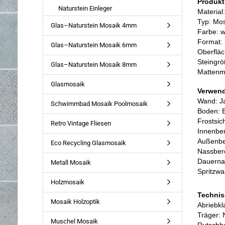
Produkt
Naturstein Einleger
Material:
Typ: Mo
Glas–Naturstein Mosaik 4mm
Farbe: 
Format:
Glas–Naturstein Mosaik 6mm
Oberfläc
Steingr
Glas–Naturstein Mosaik 8mm
Mattenm
Glasmosaik
Verwen
Wand: J
Schwimmbad Mosaik Poolmosaik
Boden: 
Frostsic
Retro Vintage Fliesen
Innenber
Außenbe
Eco Recycling Glasmosaik
Nassbere
Dauerna
Metall Mosaik
Spritzwa
Holzmosaik
Technis
Mosaik Holzoptik
Abriebk
Träger: 
Muschel Mosaik