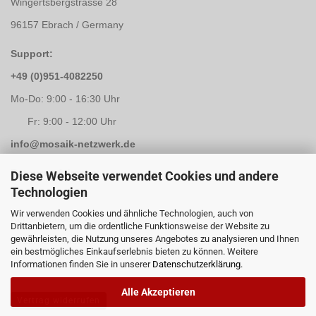
Wingertsbergstrasse 28
96157 Ebrach / Germany
Support:
+49 (0)951-4082250
Mo-Do: 9:00 - 16:30 Uhr
Fr: 9:00 - 12:00 Uhr
info@mosaik-netzwerk.de
Retouren Adresse:
Diese Webseite verwendet Cookies und andere
Technologien
Mosaik-Netzwerk
Wir verwenden Cookies und ähnliche Technologien, auch von
Kapellenstrasse 3
Drittanbietern, um die ordentliche Funktionsweise der Website zu
gewährleisten, die Nutzung unseres Angebotes zu analysieren und Ihnen
96117 Memmelsdorf / Lichteneiche
ein bestmögliches Einkaufserlebnis bieten zu können. Weitere
Informationen finden Sie in unserer
Datenschutzerklärung
.
Alle Akzeptieren
Vertrag widerrufen