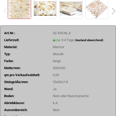
Art.Nr.:
42-X3D46_b
Lieferzeit:
ca. 3-4 Tage
(Ausland abweichend)
Material:
Marmor
Typ:
Mosaik
Farbe:
beige
Matte/mm:
300x300
qm pro Verkaufseinheit:
0,09
Steingröße/mm:
25x50x7-8
Wand:
Ja
Boden:
Nein oder Ruecksprache
Abriebklasse:
k.A.
Aussenbereich:
Nein